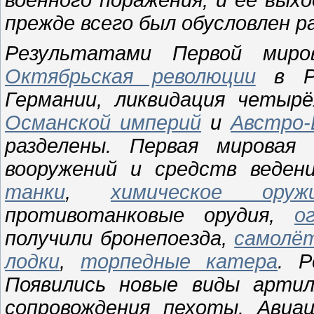
прежде всего был обусловлен 
Результатами Первой мир
Октябрьская революции
в Р
Германии, ликвидация четыр
Османской империй
и
Австро-
разделены. Первая мировая 
вооружений и средств веден
танки
,
химическое оруж
противотанковые орудия,
о
получили бронепоезда,
самолё
лодки
,
торпедные катера
. Р
Появились новые виды артил
сопровождения пехоты. Авиа