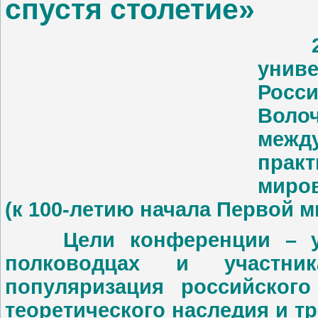
спустя столетие»
22
унив
Росси
Воло
межд
прак
миров
(к 100-летию начала Первой 
Цели конференции – уве
полководцах и участни
популяризация российског
теоретического наследия и т