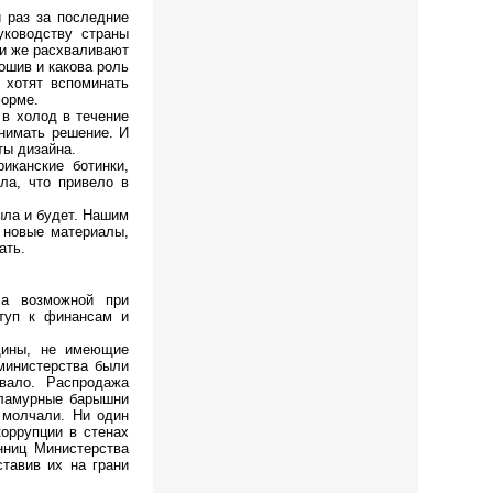
 раз за последние
уководству страны
и же расхваливают
ошив и какова роль
 хотят вспоминать
форме.
 в холод в течение
инимать решение. И
ты дизайна.
иканские ботинки,
ла, что привело в
ыла и будет. Нашим
 новые материалы,
ать.
ла возможной при
ступ к финансам и
щины, не имеющие
министерства были
вало. Распродажа
гламурные барышни
 молчали. Ни один
оррупции в стенах
нниц Министерства
тавив их на грани