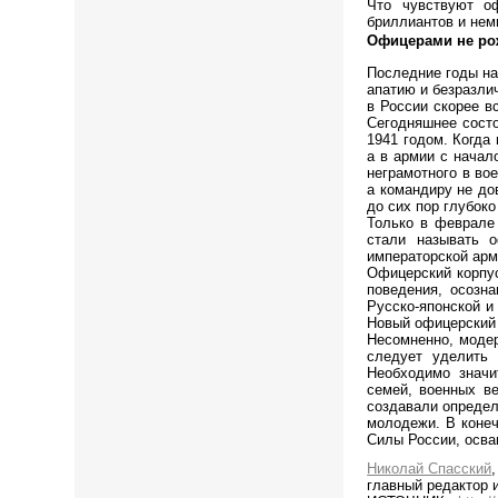
Что чувствуют о
бриллиантов и нем
Офицерами не ро
Последние годы на
апатию и безразли
в России скорее в
Сегодняшнее состо
1941 годом. Когда
а в армии с начал
неграмотного в во
а командиру не до
до сих пор глубоко
Только в феврале 
стали называть 
императорской арм
Офицерский корпу
поведения, осозн
Русско-японской и
Новый офицерский 
Несомненно, модер
следует уделить 
Необходимо значи
семей, военных ве
создавали определ
молодежи. В коне
Силы России, осва
Николай Спасский
,
главный редактор 