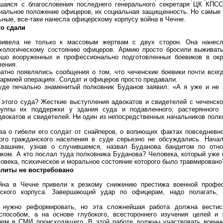
вшаяся с благословения последнего генерального секретаря ЦК КПСС
иальное положение офицеров, их социальная защищенность. Но самые 
ьные, все-таки нанесла офицерскому корпусу война в Чечне.
о сдали
ривела не только к массовым жертвам с двух сторон. Она нанесл
хологическому состоянию офицеров. Армию просто бросили выживат
ошо вооруженных и профессионально подготовленных боевиков в ок
ления.
атно появлялись сообщения о том, что чеченские боевики почти всег
армией операциях. Солдат и офицеров просто предавали.
суде печально знаменитый полковник Буданов заявил: «А я уже и не 
этого суда? Жесткие выступления адвокатов и свидетелей с чеченско
руппы их поддержки у здания суда и подавленного, растерянного
двокатов и свидетелей. Ни один из непосредственных начальников полко
а о гибели его солдат от снайперов, о вопиющих фактах повседневно
ого гражданского населения в суде серьезно не обсуждались. Начал
Квашнин, узнав о случившемся, назвал Буданова бандитом по отн
ком. А кто послал туда полковника Буданова? Человека, который уже
овека, психическое и моральное состояние которого было травмировано
элиты не востребовано
йна в Чечне привели к резкому снижению престижа военной профе
рского корпуса. Завершающий удар по офицерам, надо полагать,
 нужно реформировать, но эта сложнейшая работа должна вестис
способом, а на основе глубокого, всестороннего изучения целей и
ем в СМИ происходящего. В этой работе должны участвовать военн