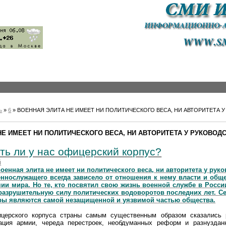
ь
»
6
» ВОЕННАЯ ЭЛИТА НЕ ИМЕЕТ НИ ПОЛИТИЧЕСКОГО ВЕСА, НИ АВТОРИТЕТА 
НЕ ИМЕЕТ НИ ПОЛИТИЧЕСКОГО ВЕСА, НИ АВТОРИТЕТА У РУКОВОД
ть ли у нас офицерский корпус?
й
военная элита не имеет ни политического веса, ни авторитета у рук
ннослужащего всегда зависело от отношения к нему власти и обще
ии мира. Но те, кто посвятил свою жизнь военной службе в Росси
разрушительную силу политических водоворотов последних лет. С
ры являются самой незащищенной и уязвимой частью общества.
церского корпуса страны самым существенным образом сказались 
ация армии, череда перестроек, необдуманных реформ и разнуздан