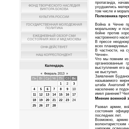
пропаганда, нача
ФОНД ТВОРЧЕСКОГО НАСЛЕДИЯ
ухудшились матер
ВИКТОРА БОКОВА
том числе и морал
Полковника прост
КУЛЬТУРА РОССИИ
Война в Чечне п
ГОСУДАРСТВЕННАЯ МОЛОДЕЖНАЯ
ПОЛИТИКА
моральному и пси
бойне против хор
ЕЖЕДНЕВНЫЙ ОБЗОР СМИ
настроенного насе
СОСТОЯНИЯ ЖКХ И МКД МОСКВЫ
В прессе неоднокр
всех планируемых 
ОНФ-ДЕЙСТВУЕТ
В частности, на 
Чечне».
НАШ КОРРЕСПОНДЕНТ
Что мы помним из 
организованные г
Календарь
выступления его а
не выступил.
«
Февраль 2013
»
Заявления Буданов
Пн
Вт
Ср
Чт
Пт
Сб
Вс
называемого мирн
1
2
3
штаба Анатолий 
населению и подон
4
5
6
7
8
9
10
имел ранение? Чел
11
12
13
14
15
16
17
Мнение военной 
18
19
20
21
22
23
24
25
26
27
28
Развал армии, во
состояния офице
последних лет.
Возможно, армию
волюнтаристским 
широким освещени