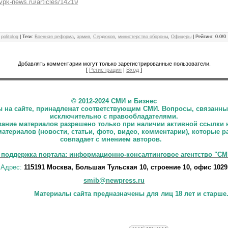
/vpk-news.ru/articles/14219
politolog
|
Теги
:
Военная реформа
,
армия
,
Сердюков
,
министерство обороны
,
Офицеры
|
Рейтинг
:
0.0
/
0
Добавлять комментарии могут только зарегистрированные пользователи.
[
Регистрация
|
Вход
]
©
2012-2024 СМИ и Бизнес
ны на сайте, принадлежат соответствующим СМИ. Вопросы, связанны
исключительно с правообладателями.
ние материалов разрешено только при наличии активной ссылки 
материалов (новости, статьи, фото, видео, комментарии), которые 
совпадает с мнением авторов.
 поддержка портала: информационно-консалтинговое агентство "СМ
Адрес:
115191 Москва, Большая Тульская 10, строение 10, офис 1029
smib@newpress.ru
Материалы сайта предназначены для лиц 18 лет и старше