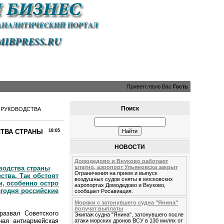
Приветствую Вас
Гость
Поиск
У РУКОВОДСТВА
СТВА СТРАНЫ
18:05
НОВОСТИ
Домодедово и Внуково работают
штатно, аэропорт Ульяновска закрыт
оводства страны
Ограничения на прием и выпуск
ства. Так обстоят
воздушных судов сняты в московских
и, особенно остро
аэропортах Домодедово и Внуково,
егодня российские
сообщает Росавиация.
Моряки с затонувшего судна "Янина"
получат выплаты
развал Советского
Экипаж судна "Янина", затонувшего после
ная антиармейская
атаки морских дронов ВСУ в 130 милях от