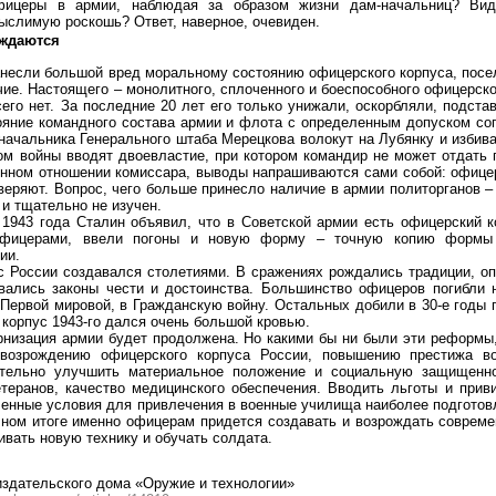
фицеры в армии, наблюдая за образом жизни дам-начальниц? Вид
ыслимую роскошь? Ответ, наверное, очевиден.
ждаются
несли большой вред моральному состоянию офицерского корпуса, посе
чие. Настоящего – монолитного, сплоченного и боеспособного офицерско
сего нет. За последние 20 лет его только унижали, оскорбляли, подста
яние командного состава армии и флота с определенным допуском соп
 начальника Генерального штаба Мерецкова волокут на Лубянку и избив
ом войны вводят двоевластие, при котором командир не может отдать 
енном отношении комиссара, выводы напрашиваются сами собой: офицер
веряют. Вопрос, чего больше принесло наличие в армии политорганов –
 и тщательно не изучен.
1943 года Сталин объявил, что в Советской армии есть офицерский к
офицерами, ввели погоны и новую форму – точную копию формы
ии.
с России создавался столетиями. В сражениях рождались традиции, о
авались законы чести и достоинства. Большинство офицеров погибли 
 Первой мировой, в Гражданскую войну. Остальных добили в 30-е годы 
корпус 1943-го дался очень большой кровью.
низация армии будет продолжена. Но какими бы ни были эти реформы,
возрождению офицерского корпуса России, повышению престижа во
тельно улучшить материальное положение и социальную защищенно
теранов, качество медицинского обеспечения. Вводить льготы и прив
енные условия для привлечения в военные училища наиболее подготов
чном итоге именно офицерам придется создавать и возрождать соврем
ивать новую технику и обучать солдата.
издательского дома «Оружие и технологии»