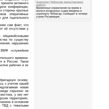
Аэропорт Чебоксар приостановил
 приняли активного
работу
дили конференции,
Временные ограничения на прием и
со стороны крупных
выпуск воздушных судов введены в
аэропорту Чебоксар, сообщает в четверг
иков оперативных
утром Росавиация.
ы для тщательного
енее сам факт, что
т об отсутствии у
о общевойсковыми
рства по существу
роения, нарушению
у ВМФ «служебное
тельного времени.
я в России. Такое
ысячи рабочих и их
бригадную основу.
ась с учетом нашей
редлагаемая новая
нигде серьезно не
востока, у них нет
рских территориях,
значена в основном
на ТВД с тяжелыми