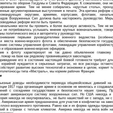
омитеты по обороне Госдумы и Совета Федерации. К сожалению, они не
ировании армии. Тем не менее собирались «круглые столы», прохо
енные аргументированные выступления в печати. Эта критика реформ 
 командующих округами, армиями, корпусами, флотами, начальн
видов Вооруженных Сил должна была насторожить руководство. Мер
проводимых реформ могли быть приняты.
начальники могли бы проявить и более высокую активность. Тем не м
ы не потребовалось услышать мнение крупных военачальников, говори
ны политического веса и авторитета у руководства.
понимание первыми руководителями военного ведомства (особенн
 и места военно-морского флота в обеспечении безопасности госуда
жению системы управления флотами, ликвидации управления кораблест
и и образования военно-морских офицеров.
ие к флоту характеризует не так давно объявленное главком
а пожар на базе как рядовому провинившемуся завскладом.
риведение его в состояние настоящей боевой готовности требуют дли
о кораблей нуждается в серьезных затратах, но все расходы остаютс
собствует развитию высоких технологий и экономики в целом, кормит т
ртолетоносцы типа «Мистраль», мы кормим рабочих Франции.
и
ьезные доводы необходимости перевода общевойсковых дивизий на 
ции 1917 года организация армии в основном не менялась и создавал
шений с соседними государствами и безопасности наших границ. П
минает американскую систему вооруженных сил. Но США никогда и 
тория никогда не оккупировалась, не было нашествий ни с запада, ни с 
х. Американская армия предназначена для участия в конфликтах на замо
 плохо вооруженного противника. Равно как и их форма одежды предна
вий в странах с теплым климатом. Америка никогда не вела войн 