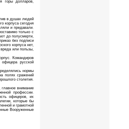
я горы долларов,
лив в душах людей
го корпуса сегодня
вляли и предавали.
оставимо только с
ают до полусмерти,
приказ без подписи
ского корпуса нет,
 вреда или пользы,
орпус. Командиров
 офицера русской
пределялись нормы
на полях сражений
прошлого столетия.
 главное внимание
енной профессии.
сть офицеров, их
илегии, которые бы
ленной и грамотной
енные Вооруженные