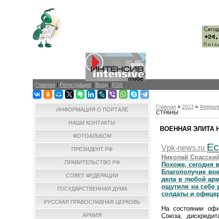
Главная
|
Регистрация
|
Вход
|
RSS
Главная
»
2013
»
Феврал
ИНФОРМАЦИЯ О ПОРТАЛЕ
СТРАНЫ
НАШИ КОНТАКТЫ
ВОЕННАЯ ЭЛИТА 
ФОТОАЛЬБОМ
Ес
V
pk-news.ru
ПРЕЗИДЕНТ РФ
Николай Спасски
ПРАВИТЕЛЬСТВО РФ
Похоже, сегодня 
Благополучие вое
СОВЕТ ФЕДЕРАЦИИ
дела в любой арм
ощутили на себе 
ГОСУДАРСТВЕННАЯ ДУМА
солдаты и офице
РУССКАЯ ПРАВОСЛАВНАЯ ЦЕРКОВЬ
На состоянии офи
Союза, дискредит
АРМИЯ