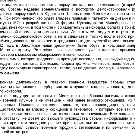
словиями.
го ведомства вновь поменять форму одежды военнослужащих (второй
тно. Совсем недавно военачальники с восторгом демонстрировали р
узскую форму якобы от Юдашкина. Теперь с еще большим восторгом он
. При этом неясно, кто будет владеть правами и патентом на дизайн и п
итутов МО в разработке новой формы. Руководители Минобороны не
уды, пневмонии, в том числе и со смертельным исходом, солдат в той 
ем новой формы для армии нельзя. Испытать ее следует и в грязь, и
бычной общевойсковой роте, а не в спецназе и только после этого пр
 обмундирование должно нести традиционные для русской армии элемен
2 года в Заполярье наши десантники были обуты в красивые амер
А по ленд-лизу. Эта обувь, как выяснилось уже в десанте, промока
 Севера к массовым обморожениям конечностей.
мат и зима, которая традиционно приходит неожиданно, но каждый год б
ледует это помнить. Возможно, форма должна меняться, появляются
лдату необходимо гарантировать тепло, он не должен мерзнуть и заболев
го смысла
ционная деятельность в главном военном ведомстве страны ста
вых составляющих: подбор соответствующих кадров, алчность, до
го контроля.
бы все ведущие должности в Министерстве обороны занимали жен
о военной службе и не имевшие к ней ранее никакого отношения. Из 
огласные. Пришли и остались лишь те, кого происходящее устраи
уществлялась на глазах у офицеров и генералов, к которым все эти 
рски, презрительно называя их «зелеными человечками». Все знали и
в отставку, не довел до высшего руководства страны информацию о к
оявив при этом завидное рвение при строительстве пансиона воспита
 на произвол судьбы военные городки с ветеранами и их семьями, ос
ьной катастрофы.