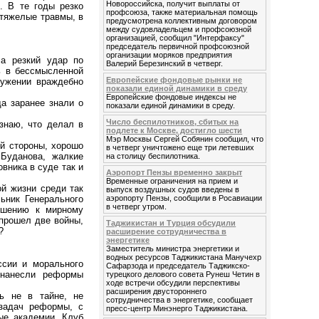
Новороссийска, получит выплаты от
. В те годы резко
профсоюза, также материальная помощь
тяжелые травмы, в
предусмотрена коллективным договором
между судовладельцем и профсоюзной
организацией, сообщил "Интерфаксу"
председатель первичной профсоюзной
организации моряков предприятия
а резкий удар по
Валерий Березинский в четверг.
ь в бессмысленной
Европейские фондовые рынки не
ружении враждебно
показали единой динамики в среду
Европейские фондовые индексы не
да заранее знали о
показали единой динамики в среду.
Число беспилотников, сбитых на
знаю, что делал в
подлете к Москве, достигло шести
Мэр Москвы Сергей Собянин сообщил, что
й стороны, хорошо
в четверг уничтожено еще три летевших
 Буданова, жалкие
на столицу беспилотника.
вника в суде так и
Аэропорт Пензы временно закрыт
Временные ограничения на прием и
й жизни среди так
выпуск воздушных судов введены в
ьник Генерального
аэропорту Пензы, сообщили в Росавиации
в четверг утром.
ошению к мирному
 прошел две войны,
Таджикистан и Турция обсудили
?
расширение сотрудничества в
энергетике
Заместитель министра энергетики и
водных ресурсов Таджикистана Манучехр
ссии и морального
Сафарзода и председатель Таджикско-
 нанесли реформы
турецкого делового совета Рунеш Четин в
ходе встречи обсудили перспективы
расширения двустороннего
ь не в тайне, не
сотрудничества в энергетике, сообщает
 задач реформы, с
пресс-центр Минэнерго Таджикистана.
ые академии, Клуб