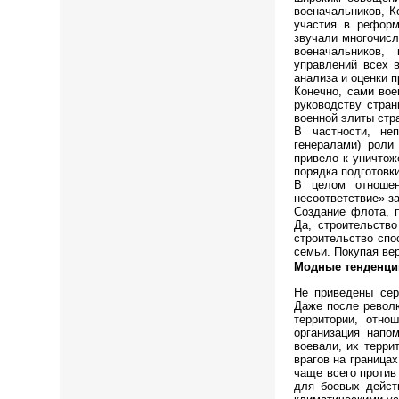
военачальников, К
участия в реформ
звучали многочисл
военачальников,
управлений всех 
анализа и оценки 
Конечно, сами вое
руководству стран
военной элиты стра
В частности, не
генералами) роли
привело к уничто
порядка подготовк
В целом отношен
несоответствие» з
Создание флота, п
Да, строительств
строительство спо
семьи. Покупая ве
Модные тенденци
Не приведены сер
Даже после револю
территории, отно
организация напо
воевали, их терри
врагов на граница
чаще всего против
для боевых дейст