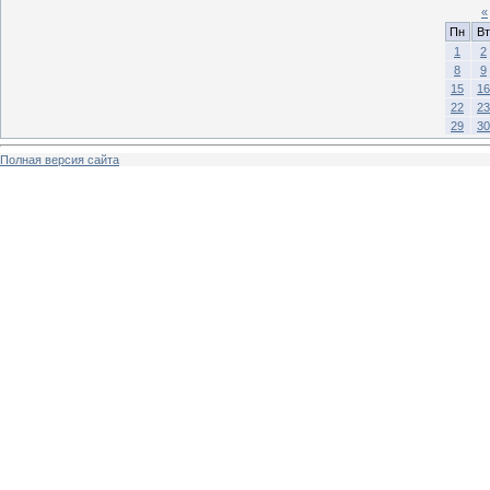
«
Пн
Вт
1
2
8
9
15
16
22
23
29
30
Полная версия сайта