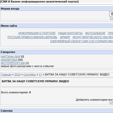
[
СМИ И Бизнес информационно-аналитический портал
]
Форма входа
В
Ст
Меню сайта
ИНФОРМАЦИЯ О ПОРТАЛЕ
НАШИ КОНТАКТЫ
ФОТОАЛЬБОМ
ПР
РУССКАЯ ПРАВОСЛАВНАЯ ЦЕРКОВЬ
АРМИЯ
ФОНД ТВОРЧЕСКОГО НАСЛЕ
ЕЖЕДНЕВНЫЙ ОБЗОР СМИ СОСТОЯНИЯ ЖКХ
Categories
КАРТИНА ДНЯ
[0]
АНАЛИТИКА
[66]
ФОТОРЕПОРТАЖ
[1]
живые фото-репортажи с места события
Главная
»
2014
»
Сентябрь
»
17
» БИТВА ЗА НАШУ СОВЕТСКУЮ УКРАИНУ. ВИДЕО
БИТВА ЗА НАШУ СОВЕТСКУЮ УКРАИНУ. ВИДЕО
Всего комментариев
:
0
Добавлять комментарии могу
[
Р
Calendar