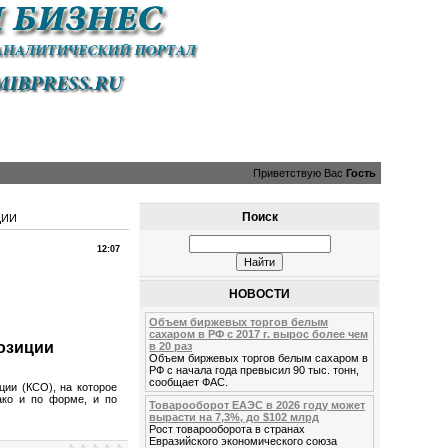
Приветствую Вас
Гость
Поиск
ЦИИ
12:07
НОВОСТИ
Объем биржевых торгов белым
сахаром в РФ с 2017 г. вырос более чем
позиции
в 20 раз
Объем биржевых торгов белым сахаром в
РФ с начала года превысил 90 тыс. тонн,
сообщает ФАС.
ии (КСО), на которое
ако и по форме, и по
Товарооборот ЕАЭС в 2026 году может
вырасти на 7,3%, до $102 млрд
Рост товарооборота в странах
Евразийского экономического союза