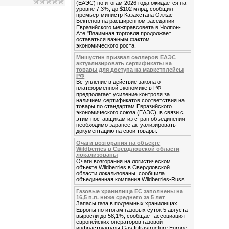
(ЕАЭС) по итогам 2026 года ожидается на
уровне 7,3%, до $102 млрд, сообщил
премьер-министр Казахстана Олжас
Бектенов на расширенном заседании
Евразийского межправсовета в Чолпон-
Ате."Взаимная торговля продолжает
оставаться важным фактом
экономического роста.
Мишустин призвал селлеров ЕАЭС
актуализировать сертификаты на
товары для доступа на маркетплейсы
РФ
Вступление в действие закона о
платформенной экономике в РФ
предполагает усиление контроля за
наличием сертификатов соответствия на
товары по стандартам Евразийского
экономического союза (ЕАЭС), в связи с
этим поставщикам из стран объединения
необходимо заранее актуализировать
документацию на свои товары.
Очаги возгорания на объекте
Wildberries в Свердловской области
локализованы
Очаги возгорания на логистическом
объекте Wildberries в Свердловской
области локализованы, сообщила
объединенная компания Wildberries-Russ.
Газовые хранилища ЕС заполнены на
16,5 п.п. ниже среднего за 5 лет
Запасы газа в подземных хранилищах
Европы по итогам газовых суток 5 августа
выросли до 58,1%, сообщает ассоциация
европейских операторов газовой
инфраструктуры Gas Infrastructure Europe