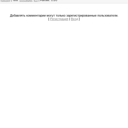
politolog
|
Теги
:
оппозиция
,
ксо
|
Рейтинг
:
0.0
/
0
Добавлять комментарии могут только зарегистрированные пользователи.
[
Регистрация
|
Вход
]