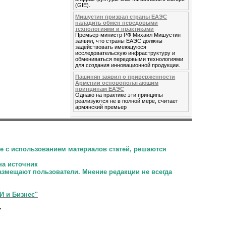
(GIE).
Мишустин призвал страны ЕАЭС
наладить обмен передовыми
технологиями и практиками
Премьер-министр РФ Михаил Мишустин
заявил, что страны ЕАЭС должны
задействовать имеющуюся
исследовательскую инфраструктуру и
обмениваться передовыми технологиями
для создания инновационной продукции.
Пашинян заявил о приверженности
Армении основополагающим
принципам ЕАЭС
Однако на практике эти принципы
реализуются не в полной мере, считает
армянский премьер
е с использованием материалов статей, решаются
на источник
размещают пользователи.
Мнение редакции не всегда
И и Бизнес"
.