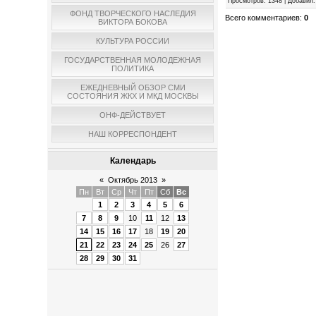
Просмотров
:
1348
|
Добавил
:
ФОНД ТВОРЧЕСКОГО НАСЛЕДИЯ
Всего комментариев
:
0
ВИКТОРА БОКОВА
КУЛЬТУРА РОССИИ
ГОСУДАРСТВЕННАЯ МОЛОДЕЖНАЯ
ПОЛИТИКА
ЕЖЕДНЕВНЫЙ ОБЗОР СМИ
СОСТОЯНИЯ ЖКХ И МКД МОСКВЫ
ОНФ-ДЕЙСТВУЕТ
НАШ КОРРЕСПОНДЕНТ
Календарь
«
Октябрь 2013
»
Пн
Вт
Ср
Чт
Пт
Сб
Вс
1
2
3
4
5
6
7
8
9
10
11
12
13
14
15
16
17
18
19
20
21
22
23
24
25
26
27
28
29
30
31