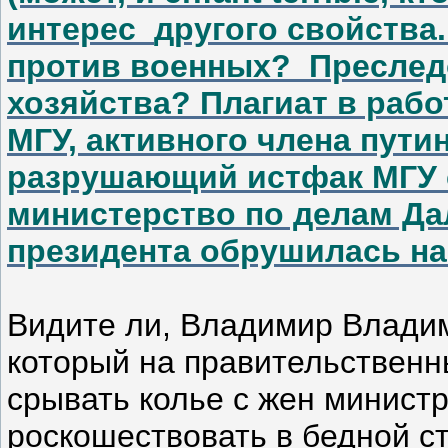
интерес
другого свойства.
против военных?
Преслед
хозяйства? Плагиат в раб
МГУ, активного члена пути
разрушающий истфак МГУ с
министерство по делам Да
президента обрушилась н
Видите ли, Владимир Владим
который на правительственн
срывать колье с жен министр
роскошествовать в бедной ст