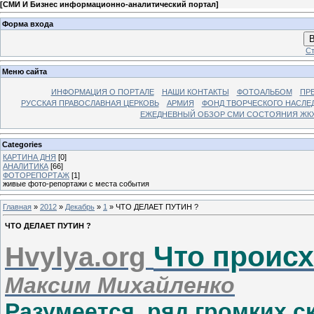
[
СМИ И Бизнес информационно-аналитический портал
]
Форма входа
В
Ст
Меню сайта
ИНФОРМАЦИЯ О ПОРТАЛЕ
НАШИ КОНТАКТЫ
ФОТОАЛЬБОМ
ПР
РУССКАЯ ПРАВОСЛАВНАЯ ЦЕРКОВЬ
АРМИЯ
ФОНД ТВОРЧЕСКОГО НАСЛЕ
ЕЖЕДНЕВНЫЙ ОБЗОР СМИ СОСТОЯНИЯ ЖКХ
Categories
КАРТИНА ДНЯ
[0]
АНАЛИТИКА
[66]
ФОТОРЕПОРТАЖ
[1]
живые фото-репортажи с места события
Главная
»
2012
»
Декабрь
»
1
» ЧТО ДЕЛАЕТ ПУТИН ?
ЧТО ДЕЛАЕТ ПУТИН ?
Что проис
H
vylya.org
Максим Михайленко
Разумеется, ряд громких с