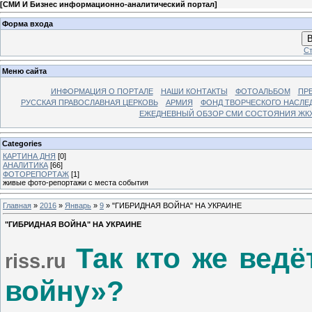
[
СМИ И Бизнес информационно-аналитический портал
]
Форма входа
В
Ст
Меню сайта
ИНФОРМАЦИЯ О ПОРТАЛЕ
НАШИ КОНТАКТЫ
ФОТОАЛЬБОМ
ПР
РУССКАЯ ПРАВОСЛАВНАЯ ЦЕРКОВЬ
АРМИЯ
ФОНД ТВОРЧЕСКОГО НАСЛЕ
ЕЖЕДНЕВНЫЙ ОБЗОР СМИ СОСТОЯНИЯ ЖКХ
Categories
КАРТИНА ДНЯ
[0]
АНАЛИТИКА
[66]
ФОТОРЕПОРТАЖ
[1]
живые фото-репортажи с места события
Главная
»
2016
»
Январь
»
9
» "ГИБРИДНАЯ ВОЙНА" НА УКРАИНЕ
"ГИБРИДНАЯ ВОЙНА" НА УКРАИНЕ
Так кто же вед
riss.ru
войну»?