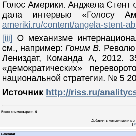
Голос Америки. Анджела Стент о
дала интервью «Голосу Ам
ameriki.ru/content/angela-stent-a
[iii]
О механизме интернациона
см., например:
Гоним В.
Революц
Лениздат, Команда А, 2012. 3
«демократических» переворот
национальной стратегии. № 5 20
Источник
http://riss.ru/analityc
Всего комментариев
:
0
Добавлять комментарии могу
[
Р
Calendar