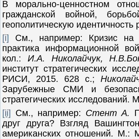
В морально-ценностном отно
гражданской войной, борьбо
геополитическую идентичность р
[i]
См., например: Кризис на 
практика информационной во
кол.:
И.А. Николайчук, Н.В.Бо
институт стратегических исслед
РИСИ, 2015. 628 с.;
Николай
Зарубежные СМИ и безопасно
стратегических исследований. М.
[ii]
См., например:
Стент А.
друг друга? Взгляд Вашингто
американских отношений. М.: М