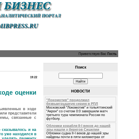
Приветствую Вас
Гость
Поиск
19:22
НОВОСТИ
ходе оценки
"Локомотив" продолжил
безвыигрышную серию в РПЛ
Московский "Локомотив" и тольяттинский
выявленных в ходе
"Акрон" со счетом 0:0 завершили матч
щили представители
третьего тура чемпионата России по
лемы, связанные с
футболу.
Обломки корабля II-I веков до нашей
о сказывалось и на
эры нашли у берегов Сицилии
Обломки судна II-I веков до нашей эры
то уже находился в
найдены почти в пяти километрах от
 уделять пациенту