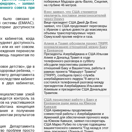
побережья Мадзара-дель-Валло, Сицилия,
ридоре», – заявил
на глубине 46 метров.
енного совета при
Вэнс заявил, что США стремятся
увеличить поставки энергоносителей
в было связано с
через Ормуз
Вице-президент США Джей Ди Вэнс
й системы (ЕМИАС).
заявил, что США продолжают переговоры
торинг доступности
с Ираном с целью довести до максимума
объемы транспортируемых через
Ормузский пролив нефти и газа.
 кабинетов, когда
рудняет доступность
Алиев и Трамп обсудили проект TRIPP,
 или их нет совсем.
нормализацию отношений между Баку
и Ереваном
реждения перенесли
Президенты Азербайджана и США Ильхам
омощь пациентам по
Алиев и Дональд Трамп в ходе
телефонного разговора в субботу
обсудили перспективы развития
вое детство», где в
отношений Баку и Вашингтона, работы в
здоровья ребенка, –
рамках проекта "Маршрут Трампа"
ответу департамента
(TRIPP), сообщила пресс-служба
последствии кабинет
азербайджанского лидера."8 августа
состоялся телефонный разговор между
 в двух кабинетах,
президентом Азербайджана Ильхамом
Алиевым и президентом США Дональдом
Трампом.
пециалистами узкой
ведется контроль за
США продолжат работу с Баку и
тов на участившиеся
Ереваном ради мира на Южном
аботана концепция
Кавказе
США привержены продолжению
вания и получение
совместной работы с Азербайджаном и
циентам результатов
Арменией для обеспечения прочного мира
на Южном Кавказе, заявил госсекретарь
США Марко Рубио по случаю годовщины
ция Департамента
вашингтонского саммита."Год назад в этот
тво проблем просто
день президент (Дональд) Трамп