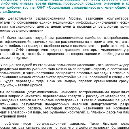
 либо увеличивать время приема, провоцируя создание очередей в ко
ьной рабочей группы ОНФ «Социальная справедливость», член обществ
лай Дронов.
нию Департамента здравоохранения Москвы, зависание компьютеро
отами по обновлению единой медицинской информационно-аналитическо
тами cитуационного центра департамента проводится регулярный мони
ежиме реального времени.
ний было вызвано неудобным расположением наиболее востребованных
нет оформления больничных листов расположены на втором этаже, что зат
 маломобильных граждан, особенно если в поликлинике не работают лифты
кспертов ОНФ в департамент здравоохранения некоторые медицинские уч
а первый этаж, также было организовано сопровождение и необходимая п
ьными пандусами.
х пациентов одной из столичных поликлиник жаловались, что кабинет «Здоро
преддверии начала учебного года можно было получить справку о состоянии 
поликлинике, и здесь постоянно собираются огромные очереди. Согласно 
оликлиника начала строительство пристройки на 320 посещений в смену и в
» будет переведен туда. Пока же выдачу справок организовали сразу
одных», – заявил Дронов.
ты поликлиник доукомплектованы наиболее востребованными врачами-с
шен вопрос с нехваткой перевязочных средств и расходных материалов, 
 ожидания записи на плановые исследования. В связи с жалобами пациен
иклиниками результатов лабораторных анализов департаментом разр
о медицинского сервиса, благодаря которому назначения на исследо
одит в электронном виде, без бумажных носителей. В планах – рассылка па
ектронной почте.
 проблемы носят организационный характер. Такая быстрая реак
осквы как раз свидетельствует о том, что в действительности большинс