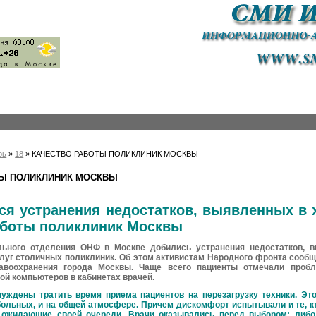
рь
»
18
» КАЧЕСТВО РАБОТЫ ПОЛИКЛИНИК МОСКВЫ
ТЫ ПОЛИКЛИНИК МОСКВЫ
я устранения недостатков, выявленных в 
аботы поликлиник Москвы
льного отделения ОНФ в Москве добились устранения недостатков, 
слуг столичных поликлиник. Об этом активистам Народного фронта сооб
авоохранения города Москвы. Чаще всего пациенты отмечали проб
ой компьютеров в кабинетах врачей.
уждены тратить время приема пациентов на перезагрузку техники. Эт
больных, и на общей атмосфере. Причем дискомфорт испытывали и те, к
, ожидающие своей очереди. Врачи оказывались перед выбором: либо