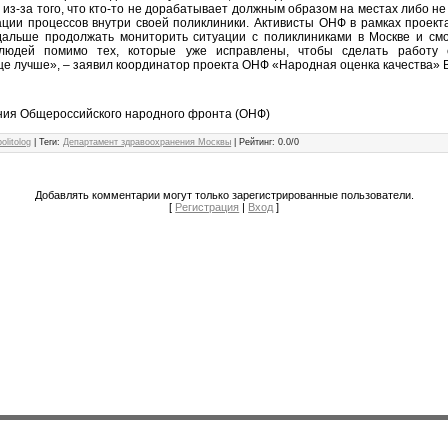
 из-за того, что кто-то не дорабатывает должным образом на местах либо не
ации процессов внутри своей поликлиники. Активисты ОНФ в рамках проек
дальше продолжать мониторить ситуации с поликлиниками в Москве и смо
людей помимо тех, которые уже исправлены, чтобы сделать работу 
е лучше», – заявил координатор проекта ОНФ «Народная оценка качества» В
ния Общероссийского народного фронта (ОНФ)
politolog
|
Теги
:
Департамент здравоохранения Москвы
|
Рейтинг
:
0.0
/
0
Добавлять комментарии могут только зарегистрированные пользователи.
[
Регистрация
|
Вход
]