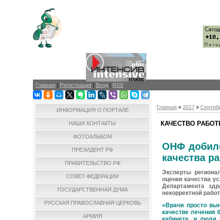
Главная
|
Регистрация
|
Вход
|
RSS
Главная
»
2017
»
Сентяб
ИНФОРМАЦИЯ О ПОРТАЛЕ
КАЧЕСТВО РАБО
НАШИ КОНТАКТЫ
ФОТОАЛЬБОМ
ОНФ добилс
ПРЕЗИДЕНТ РФ
качества р
ПРАВИТЕЛЬСТВО РФ
Эксперты региона
СОВЕТ ФЕДЕРАЦИИ
оценки качества у
Департамента здр
ГОСУДАРСТВЕННАЯ ДУМА
некорректной работ
РУССКАЯ ПРАВОСЛАВНАЯ ЦЕРКОВЬ
«Врачи просто вын
качестве лечения 
АРМИЯ
кабинете, и люди