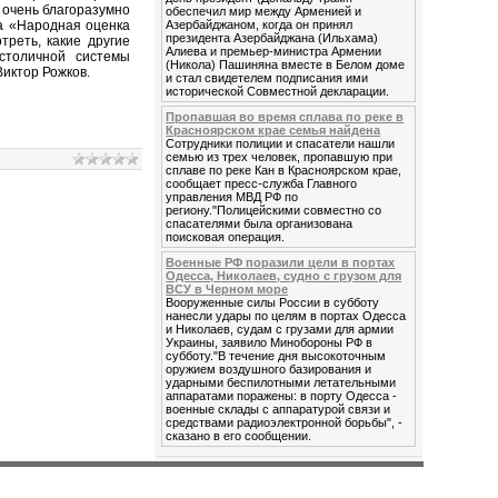
 очень благоразумно
обеспечил мир между Арменией и
та «Народная оценка
Азербайджаном, когда он принял
президента Азербайджана (Ильхама)
треть, какие другие
Алиева и премьер-министра Армении
столичной системы
(Никола) Пашиняна вместе в Белом доме
иктор Рожков.
и стал свидетелем подписания ими
исторической Совместной декларации.
Пропавшая во время сплава по реке в
Красноярском крае семья найдена
Сотрудники полиции и спасатели нашли
семью из трех человек, пропавшую при
сплаве по реке Кан в Красноярском крае,
сообщает пресс-служба Главного
управления МВД РФ по
региону."Полицейскими совместно со
спасателями была организована
поисковая операция.
Военные РФ поразили цели в портах
Одесса, Николаев, судно с грузом для
ВСУ в Черном море
Вооруженные силы России в субботу
нанесли удары по целям в портах Одесса
и Николаев, судам с грузами для армии
Украины, заявило Минобороны РФ в
субботу."В течение дня высокоточным
оружием воздушного базирования и
ударными беспилотными летательными
аппаратами поражены: в порту Одесса -
военные склады с аппаратурой связи и
средствами радиоэлектронной борьбы", -
сказано в его сообщении.