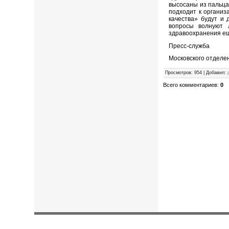
высосаны из пальца
подходит к организ
качества» будут и 
вопросы волнуют 
здравоохранения ещ
Пресс-служба
Московского отделе
Просмотров
:
954
|
Добавил
:
Всего комментариев
:
0