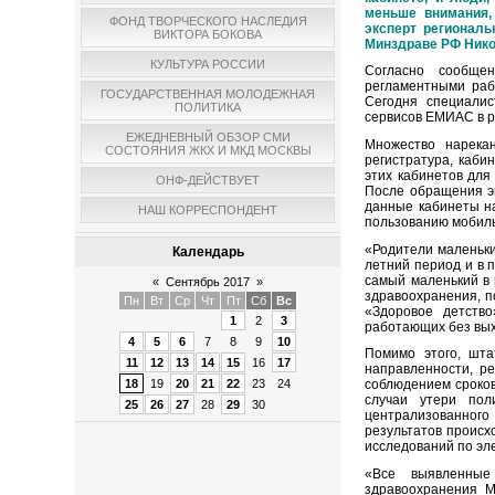
меньше внимания,
ФОНД ТВОРЧЕСКОГО НАСЛЕДИЯ
эксперт регионал
ВИКТОРА БОКОВА
Минздраве РФ Нико
КУЛЬТУРА РОССИИ
Согласно сообще
регламентными раб
ГОСУДАРСТВЕННАЯ МОЛОДЕЖНАЯ
Сегодня специалис
ПОЛИТИКА
сервисов ЕМИАС в р
ЕЖЕДНЕВНЫЙ ОБЗОР СМИ
Множество нарека
СОСТОЯНИЯ ЖКХ И МКД МОСКВЫ
регистратура, каби
этих кабинетов для
ОНФ-ДЕЙСТВУЕТ
После обращения э
данные кабинеты н
НАШ КОРРЕСПОНДЕНТ
пользованию мобил
«Родители маленьки
Календарь
летний период и в 
самый маленький в 
«
Сентябрь 2017
»
здравоохранения, п
Пн
Вт
Ср
Чт
Пт
Сб
Вс
«Здоровое детство
1
2
3
работающих без вых
4
5
6
7
8
9
10
Помимо этого, шта
11
12
13
14
15
16
17
направленности, ре
18
19
20
21
22
23
24
соблюдением сроков
случаи утери пол
25
26
27
28
29
30
централизованног
результатов происх
исследований по эл
«Все выявленные
здравоохранения М