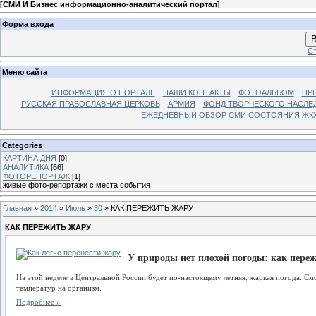
[
СМИ И Бизнес информационно-аналитический портал
]
Форма входа
В
Ст
Меню сайта
ИНФОРМАЦИЯ О ПОРТАЛЕ
НАШИ КОНТАКТЫ
ФОТОАЛЬБОМ
ПР
РУССКАЯ ПРАВОСЛАВНАЯ ЦЕРКОВЬ
АРМИЯ
ФОНД ТВОРЧЕСКОГО НАСЛЕ
ЕЖЕДНЕВНЫЙ ОБЗОР СМИ СОСТОЯНИЯ ЖКХ
Categories
КАРТИНА ДНЯ
[0]
АНАЛИТИКА
[66]
ФОТОРЕПОРТАЖ
[1]
живые фото-репортажи с места события
Главная
»
2014
»
Июль
»
30
» КАК ПЕРЕЖИТЬ ЖАРУ
КАК ПЕРЕЖИТЬ ЖАРУ
У природы нет плохой погоды: как пере
На этой неделе в Центральной России будет по-настоящему летняя, жаркая погода. См
температур на организм.
Подробнее »