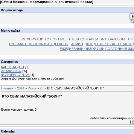
[
СМИ И Бизнес информационно-аналитический портал
]
Форма входа
В
Ст
Меню сайта
ИНФОРМАЦИЯ О ПОРТАЛЕ
НАШИ КОНТАКТЫ
ФОТОАЛЬБОМ
ПР
РУССКАЯ ПРАВОСЛАВНАЯ ЦЕРКОВЬ
АРМИЯ
ФОНД ТВОРЧЕСКОГО НАСЛЕ
ЕЖЕДНЕВНЫЙ ОБЗОР СМИ СОСТОЯНИЯ ЖКХ
Categories
КАРТИНА ДНЯ
[0]
АНАЛИТИКА
[66]
ФОТОРЕПОРТАЖ
[1]
живые фото-репортажи с места события
Главная
»
2014
»
Июль
»
23
» КТО СБИЛ МАЛАЗИЙСКИЙ "БОИНГ"
КТО СБИЛ МАЛАЗИЙСКИЙ "БОИНГ"
Всего комментариев
:
0
Добавлять комментарии могу
[
Р
Calendar