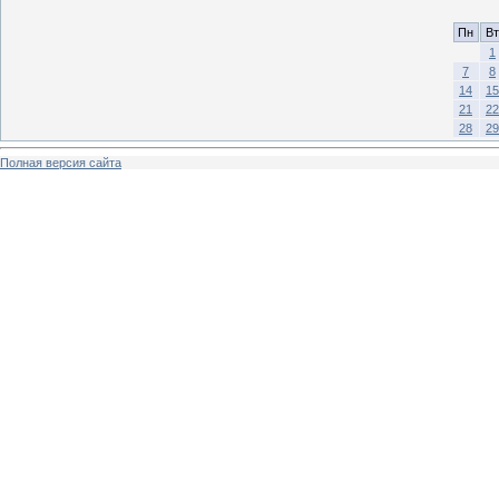
Пн
Вт
1
7
8
14
15
21
22
28
29
Полная версия сайта