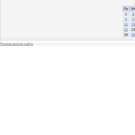
Пн
Вт
1
2
8
9
15
16
22
23
29
30
Полная версия сайта