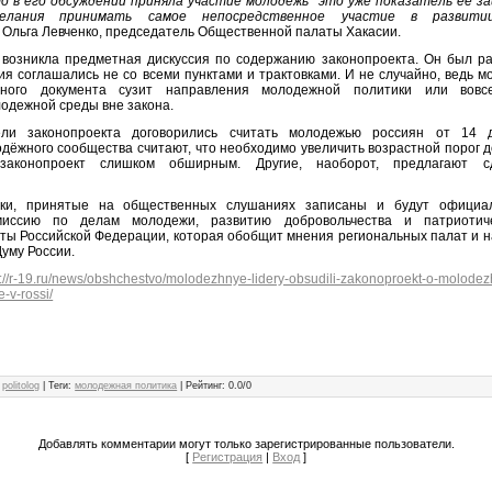
о в его обсуждении приняла участие молодёжь ­ это уже показатель её 
лания принимать самое непосредственное участие в развитии
Ольга Левченко, председатель Общественной палаты Хакасии.
 возникла предметная дискуссия по содержанию законопроекта. Он был ра
ия соглашались не со всеми пунктами и трактовками. И не случайно, ведь мо
ного документа сузит направления молодежной политики или вовс
одежной среды вне закона.
ели законопроекта договорились считать молодежью россиян от 14 
дёжного сообщества считают, что необходимо увеличить возрастной порог д
законопроект слишком обширным. Другие, наоборот, предлагают с
ки, принятые на общественных слушаниях записаны и будут офици
иссию по делам молодежи, развитию добровольчества и патриотич
ы Российской Федерации, которая обобщит мнения региональных палат и 
Думу России.
s://r-19.ru/news/obshchestvo/molodezhnye-lidery-obsudili-zakonoproekt-o-molodez
-v-rossi/
politolog
|
Теги
:
молодежная политика
|
Рейтинг
:
0.0
/
0
Добавлять комментарии могут только зарегистрированные пользователи.
[
Регистрация
|
Вход
]