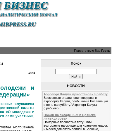
Приветствую Вас
Гость
Поиск
ЖИ
14:48
НОВОСТИ
молодежи и
Федерации»
Аэропорт Калуги приостановил работу
Временные ограничения введены в
аэропорту Калуги, сообщили в Росавиации
твенных слушаниях
в ночь на субботу."Аэропорт Калуга
щественной палаты
(Грабцево).
она «О молодежи и
Пожар на складе ГСМ в Брянске
ся сами участники,
ликвидирован
Пожарные полностью потушили
возгорание на складе для хранения красок
стемы молодежной
и масел для автомобилей в Брянске,