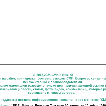
©
2012-2024 СМИ и Бизнес
ны на сайте, принадлежат соответствующим СМИ. Вопросы, связанны
исключительно с правообладателями.
ние материалов разрешено только при наличии активной ссылки 
материалов (новости, статьи, фото, видео, комментарии), которые 
совпадает с мнением авторов.
 поддержка портала: информационно-консалтинговое агентство "СМ
Адрес:
115191 Москва, Большая Тульская 10, строение 10, офис 1029