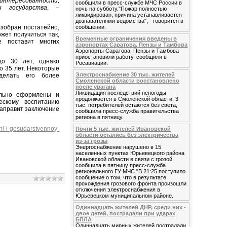
заинтересованности,
сообщили в пресс-службе МЧС России в
 государства
, –
ночь на субботу."Пожар полностью
ликвидирован, причина устанавливается
дознавателями ведомства", - говорится в
зобран постатейно,
сообщении.
жет получиться так,
Временные ограничения введены в
е поставит многих
аэропортах Саратова, Пензы и Тамбова
Аэропорты Саратова, Пензы и Тамбова
приостановили работу, сообщили в
до 30 лет, однако
Росавиации.
о 35 лет. Некоторые
Электроснабжение 30 тыс. жителей
делать его более
Смоленской области восстановлено
после урагана
Ликвидация последствий непогоды
ально оформлены и
продолжается в Смоленской области, 3
ескому воспитанию
тыс. потребителей остаются без света,
направит заключение
сообщила пресс-служба правительства
региона в пятницу.
hi-i-gosudarstvennoy-
Почти 5 тыс. жителей Ивановской
области остались без электричества
из-за грозы
Энергоснабжение нарушено в 15
населенных пунктах Юрьевецкого района
Ивановской области в связи с грозой,
сообщила в пятницу пресс-служба
регионального ГУ МЧС."В 21:25 поступило
сообщение о том, что в результате
прохождения грозового фронта произошли
отключения электроснабжения в
Юрьевецком муниципальном районе.
Одиннадцать жителей ДНР, среди них -
двое детей, пострадали при ударах
БПЛА
Одиннадцать мирных жителей пострадали