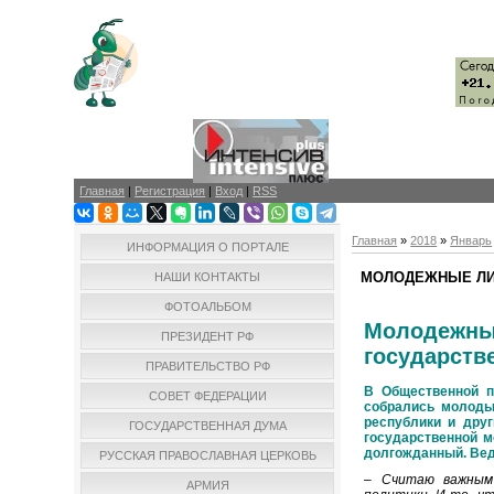
Главная
|
Регистрация
|
Вход
|
RSS
Главная
»
2018
»
Январь
ИНФОРМАЦИЯ О ПОРТАЛЕ
МОЛОДЕЖНЫЕ ЛИ
НАШИ КОНТАКТЫ
ФОТОАЛЬБОМ
Молодежны
ПРЕЗИДЕНТ РФ
государств
ПРАВИТЕЛЬСТВО РФ
В Общественной п
СОВЕТ ФЕДЕРАЦИИ
собрались молоды
республики и дру
ГОСУДАРСТВЕННАЯ ДУМА
государственной м
долгожданный. Вед
РУССКАЯ ПРАВОСЛАВНАЯ ЦЕРКОВЬ
–
Считаю важным
АРМИЯ