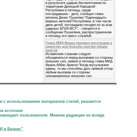
в результате ударов беспилотников по
территории Донецкой Народной
Республики в пятницу, среди
пострадавших - дети, сообщил глава
региона Денис Пушилин."Одиннадцать
мирных жителей Республики, в том числе
двое детей, пострадали сегодня из-за атак
ударных БПЛА ВСУ", - говорится в
сообщении Пушилина, распространенном
в пятницу его пресс-службой.
Глава МИД Ирана призвал мусульман к
единству для борьбы против общих
врагов
Исламским странам следует
объединиться перед вызовами со стороны
внешних сил, заявил в пятницу глава МИД
Ирана Аббас Аракчи."Когда мусульмане
едины, то мы способны дать прямой отпор
любым вызовам со стороны
злонамеренных внешних сил.
е с использованием материалов статей, решаются
на источник
размещают пользователи.
Мнение редакции не всегда
И и Бизнес"
.