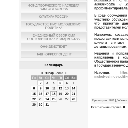
политики. И то, чт
активности и же
ФОНД ТВОРЧЕСКОГО НАСЛЕДИЯ
прокомментировала 
ВИКТОРА БОКОВА
В ходе обсуждения
КУЛЬТУРА РОССИИ
участники обсужден
что принятие дан
ГОСУДАРСТВЕННАЯ МОЛОДЕЖНАЯ
представителей мол
ПОЛИТИКА
Например, создат
ЕЖЕДНЕВНЫЙ ОБЗОР СМИ
представители моло
СОСТОЯНИЯ ЖКХ И МКД МОСКВЫ
коллеги считают 
детализированным.
ОНФ-ДЕЙСТВУЕТ
Решения и поправ
НАШ КОРРЕСПОНДЕНТ
направлены в ком
Общественной палат
Календарь
в Государственную 
Источник
http
«
Январь 2018
»
molodyezhnoy-politike
Пн
Вт
Ср
Чт
Пт
Сб
Вс
1
2
3
4
5
6
7
8
9
10
11
12
13
14
15
16
17
18
19
20
21
22
23
24
25
26
27
28
Просмотров
:
1264
|
Добавил
:
29
30
31
Всего комментариев
:
0