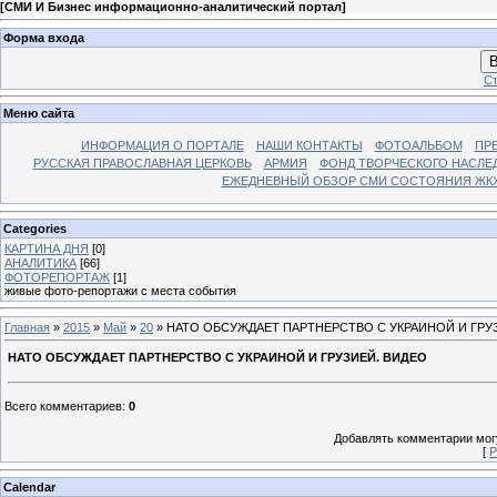
[
СМИ И Бизнес информационно-аналитический портал
]
Форма входа
В
Ст
Меню сайта
ИНФОРМАЦИЯ О ПОРТАЛЕ
НАШИ КОНТАКТЫ
ФОТОАЛЬБОМ
ПР
РУССКАЯ ПРАВОСЛАВНАЯ ЦЕРКОВЬ
АРМИЯ
ФОНД ТВОРЧЕСКОГО НАСЛЕ
ЕЖЕДНЕВНЫЙ ОБЗОР СМИ СОСТОЯНИЯ ЖКХ
Categories
КАРТИНА ДНЯ
[0]
АНАЛИТИКА
[66]
ФОТОРЕПОРТАЖ
[1]
живые фото-репортажи с места события
Главная
»
2015
»
Май
»
20
» НАТО ОБСУЖДАЕТ ПАРТНЕРСТВО С УКРАИНОЙ И ГРУ
НАТО ОБСУЖДАЕТ ПАРТНЕРСТВО С УКРАИНОЙ И ГРУЗИЕЙ. ВИДЕО
Всего комментариев
:
0
Добавлять комментарии могу
[
Р
Calendar