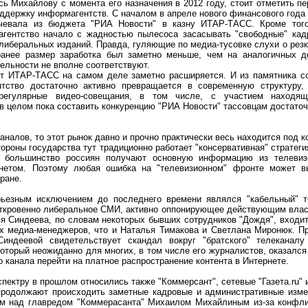
ось Михайлову с момента его назначения в 2012 году, стоит отметить п
ддержку информагентств. С началом в апреле нового финансового года
чевала из бюджета "РИА Новости" в казну ИТАР-ТАСС. Кроме того
агентство начало с жадностью пылесоса засасывать "свободные" кад
 либеральных изданий. Правда, гуляющие по медиа-тусовке слухи о резк
анее размер заработка был заметно меньше, чем на аналогичных 
тельности не вполне соответствуют.
ат ИТАР-ТАСС на самом деле заметно расширяется. И из памятника со
нтство достаточно активно превращается в современную структуру
регулярные видео-совещания, в том числе, с участием находя
 в целом пока составить конкуренцию "РИА Новости" тассовцам достато
каналов, то этот рынок давно и прочно практически весь находится под 
ороны государства тут традиционно работает "консервативная" стратеги
я большинство россиян получают основную информацию из телевиз
нетом. Поэтому любая ошибка на "телевизионном" фронте может в
ране.
ьезным исключением до последнего времени являлся "кабельный" т
откровенно либеральное СМИ, активно оппонирующее действующим влас
я Синдеева, по словам некоторых бывших сотрудников "Дождя", входит
х медиа-менеджеров, что и Наталья Тимакова и Светлана Миронюк. Пр
Синдеевой свидетельствует скандал вокруг "братского" телеканал
который неожиданно для многих, в том числе его журналистов, оказался 
о канала перейти на платное распространение контента в Интернете.
пектру в прошлом относились также "Коммерсант", сетевые "Газета.ru" и
продолжают происходить заметные кадровые и административные изме
м над главредом "Коммерасанта" Михаилом Михайлиным из-за конфли