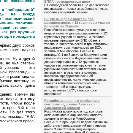
а не заокеанской
БПЛА пострадали еще двое
В Белгородской области еще два человека
пострадали от новых атак беспилотников,
т о "либеральной"
сообщает оперштаб региона.
юдь не всегда
и экономический
ВС РФ за неделю нанесли два
массированных и 12 групповых ударов
ионной политики.
по целям на Украине
ньшей степени, —
Российские военнослужащие в течение
 как раз крупных
недели нанесли два массированных и 12
етари президента
групповых ударов по целям на Украине,
поражены предприятия ВПК, объекты
топливно-энергетической и транспортной
ервых двух сроков
инфраструктуры, используемые ВСУ,
ичем, кроме слухов
заявили в Минобороны России в
.
пятницу."С 1 по 7 августа Вооруженными
силами Российской Федерации нанесены
лению. Ну а другой
два массированных и 12 групповых
е, но чья степень
ударов высокоточным оружием, а также
ий уровень — это
ударными беспилотными летательными
нной пропаганды –
аппаратами, в результате которых
поражены предприятия военной
ых игроков медиа-
промышленности, логистические центры,
 Именно поэтому на
объекты топливно-энергетической и
дательского дома
транспортной инфраструктуры,
используемые ВСУ", - говорится в
сообщении.
давних времен им
ят слухи, что ему
Российские военные сообщили о
тств, чтобы после
контроле над селом Анискино
" с просьбой о ее
Харьковской области
Российская армия взяла под контроль
ости. Но для этого
село Анискино в Харьковской области,
пока команда "РИА
заявили в пятницу в Минобороны
московского пресс-
России."На прошедшей неделе активными
действиями подразделений группировки
войск "Север" взяты под контроль
населенные пункты Белый Колодезь,