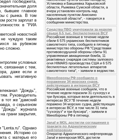
ередел госбюджета,
Устиновка и Бакшеевка Харьковской
 значительная доля
области, Рыжевка Сумской области, а
, бывшее главное
вчера установлен контроль над
населенным пунктом Анискино
ры с рынка. В том
Харьковской области", - говорится в
ом росте зарплат в
сообщении министерства.
должностях в "РИА
Средства ПВО уничтожили за неделю
свыше 6,5 тыс. беспилотников ВСУ
ветской новостной
Российские военные в течение недели
, не чуждую таким
сбили 6 575 украинских беспилотников
щихся за рубежом
самолетного типа, сообщило в пятницу
чно сложно.
министерство обороны РФ."Средствами
противовоздушной обороны сбиты 91
управляемая авиационная бомба, 11
реактивных снарядов системы залпового
контролем условных
огня HIMARS производства США и 6 575
я, связанная с тем,
беспилотных летательных аппаратов
самолетного типа", - заявили в ведомстве.
ора, даже если и
ызвать негативную
Минобороны РФ сообщило о
поражении 34 морских судов,
действующих в интересах ВСУ
Российские военные сообщили, что в
елеканал "Дождь",
течение недели поразили 31 сухогруз и
тям. Руководитель
три буксира, которые вели деятельность в
 в тот же "дамский
интересах ВСУ."В течение недели
поражено 34 морских судна, действующих
авда, о серьезном
в интересах ВСУ, в том числе 31 типа
у "Дождь" журнала
"сухогруз" и три буксира", - заявили в
на грани закрытия,
Минобороны РФ в пятницу.
Janaf и MOL достигли соглашения о
транзите по Адриатическому
 "Lenta.ru". Однако
нефтепроводу
нения. Историю со
Оператор Адриатического нефтепровода
кта с матерью его
Janaf и венгерская MOL достигли