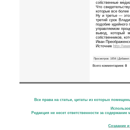
собственные меди
Что свидетельству
которые все более
Ну и третье — это
третий срок Влад
подобие идейного 
управляемом проце
вывод, который 
собственников, кот
Иван Преображенс
Источник
http://ww
Просмотров
:
1654
|
Добавил
:
Всего комментариев
:
0
Все права на статьи, цитаты из которых помеще
Использова
Редакция не несет ответственности за содержание 
Создание и