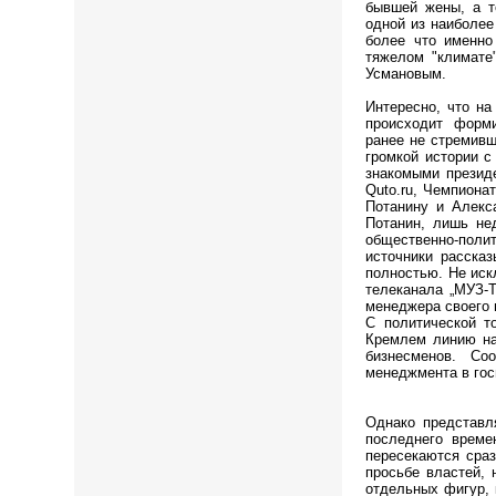
бывшей жены, а т
одной из наиболее
более что именно
тяжелом "климате
Усмановым.
Интересно, что на
происходит форм
ранее не стремивш
громкой истории с
знакомыми президе
Quto.ru, Чемпиона
Потанину и Алекс
Потанин, лишь не
общественно-полит
источники расска
полностью. Не искл
телеканала „МУЗ-T
менеджера своего 
С политической т
Кремлем линию на
бизнесменов. Со
менеджмента в гос
Однако представл
последнего време
пересекаются сраз
просьбе властей,
отдельных фигур, 