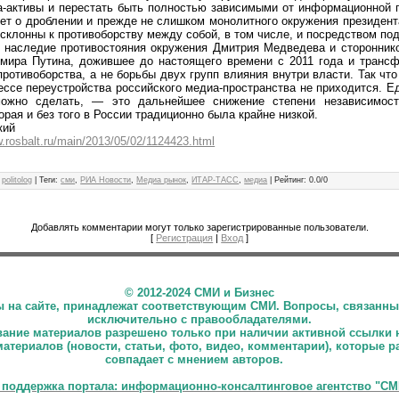
а-активы и перестать быть полностью зависимыми от информационной 
ет о дроблении и прежде не слишком монолитного окружения президент
 склонны к противоборству между собой, в том числе, и посредством п
 наследие противостояния окружения Дмитрия Медведева и стороннико
имира Путина, дожившее до настоящего времени с 2011 года и транс
противоборства, а не борьбы двух групп влияния внутри власти. Так что
ссе переустройства российского медиа-пространства не приходится. 
можно сделать, — это дальнейшее снижение степени независимост
орая и без того в России традиционно была крайне низкой.
кий
w.rosbalt.ru/main/2013/05/02/1124423.html
politolog
|
Теги
:
сми
,
РИА Новости
,
Медиа рынок
,
ИТАР-ТАСС
,
медиа
|
Рейтинг
:
0.0
/
0
Добавлять комментарии могут только зарегистрированные пользователи.
[
Регистрация
|
Вход
]
©
2012-2024 СМИ и Бизнес
ны на сайте, принадлежат соответствующим СМИ. Вопросы, связанны
исключительно с правообладателями.
ние материалов разрешено только при наличии активной ссылки 
материалов (новости, статьи, фото, видео, комментарии), которые 
совпадает с мнением авторов.
 поддержка портала: информационно-консалтинговое агентство "СМ