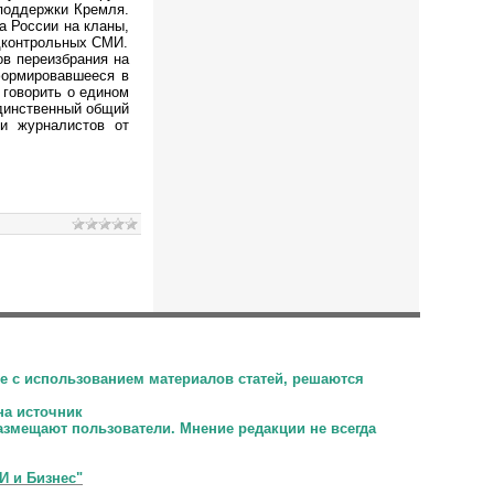
поддержки Кремля.
а России на кланы,
одконтрольных СМИ.
в переизбрания на
формировавшееся в
 говорить о едином
Единственный общий
и журналистов от
е с использованием материалов статей, решаются
на источник
размещают пользователи.
Мнение редакции не всегда
И и Бизнес"