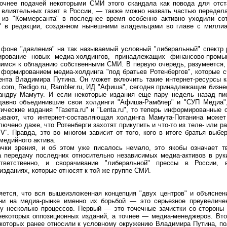
очнее подачей некоторыми СМИ этого скандала как повода для отст
 влиятельных газет в России, — также можно назвать частью передел
 из "Коммерсанта" в последнее время особенно активно уходили сот
" в редакции, созданном нынешними владельцами во главе с милл
 фоне "давления" на так называемый условный "либеральный" спектр 
ирование новых медиа-холдингов, принадлежащих финансово-промы
имся к обладанию собственными СМИ. В первую очередь, разумеется, 
 формированием медиа-холдинга "под братьев Ротенбергов", которые 
нта Владимира Путина. Он может включить такие интернет-ресурсы ка
т.com, Redigo.ru, Rambler.ru, ИД "Афиша", сегодня принадлежащие биз
андру Мамуту. И если некоторые издания еще пару недель назад пи
давно объединившие свои холдинги "Афиша-Рамблер" и "СУП Медиа",
ические издания "Газета.ru" и "Lenta.ru", то теперь информированные 
зывают, что интернет-составляющая холдинга Мамута-Потанина может
ючено даже, что Ротенберги захотят прикупить и что-то из теле- или р
V”. Правда, это во многом зависит от того, кого в итоге братья выбер
медийного актива.
очки зрения, и об этом уже писалось немало, это якобы означает 
 передачу последних относительно независимых медиа-активов в руки
ответственно, и сворачивание "либеральной" прессы в России,
изданиях, которые относят к той же группе СМИ.
яется, что вся вышеизложенная концепция "двух центров" и объяснен
ни на медиа-рынке именно их борьбой — это серьезное преувеличен
у несколько процессов. Первый — это точечные зачистки со стороны 
 некоторых оппозиционных изданий, а точнее — медиа-менеджеров. Вт
которых ранее относили к условному окружению Владимира Путина, по