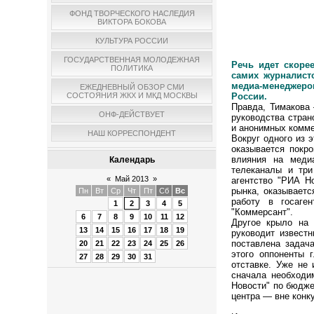
ФОНД ТВОРЧЕСКОГО НАСЛЕДИЯ
ВИКТОРА БОКОВА
КУЛЬТУРА РОССИИ
ГОСУДАРСТВЕННАЯ МОЛОДЕЖНАЯ
Речь идет скоре
ПОЛИТИКА
самих журналист
медиа-менеджеров
ЕЖЕДНЕВНЫЙ ОБЗОР СМИ
СОСТОЯНИЯ ЖКХ И МКД МОСКВЫ
России.
Правда, Тимакова
ОНФ-ДЕЙСТВУЕТ
руководства стран
и анонимных комме
НАШ КОРРЕСПОНДЕНТ
Вокруг одного из 
оказывается покр
влияния на меди
Календарь
телеканалы и три
«
Май 2013
»
агентство "РИА Но
рынка, оказываетс
Пн
Вт
Ср
Чт
Пт
Сб
Вс
работу в госаге
1
2
3
4
5
"Коммерсант".
6
7
8
9
10
11
12
Другое крыло на 
13
14
15
16
17
18
19
руководит извест
поставлена задач
20
21
22
23
24
25
26
этого оппоненты 
27
28
29
30
31
отставке. Уже не 
сначала необходи
Новости" по бюдже
центра — вне конк