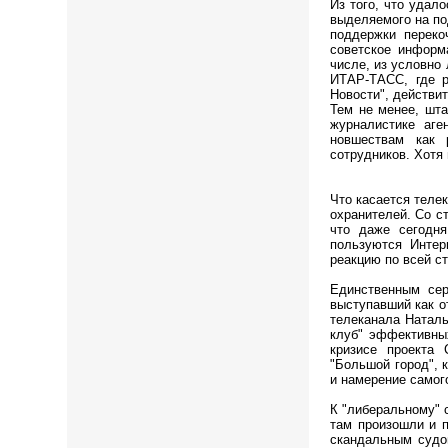
Из того, что удал
выделяемого на по
поддержки переко
советское информ
числе, из условно
ИТАР-ТАСС, где р
Новости", действи
Тем не менее, шт
журналистике аге
новшествам как 
сотрудников. Хотя
Что касается теле
охранителей. Со ст
что даже сегодн
пользуются Интер
реакцию по всей ст
Единственным сер
выступавший как 
телеканала Наталь
клуб" эффективны
кризисе проекта 
"Большой город", 
и намерение самог
К "либеральному" с
там произошли и 
скандальным судо