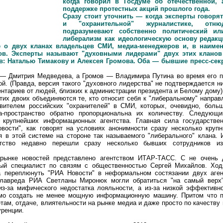
когда говорил в Госдуме об отечественной, 
поддержке протестных акций прошлого года.
Сразу стоит уточнить — когда эксперты говоря
и "охранительной" журналистике, отн
подразумевают собственно политический ил
либерализм как идеологическую основу редакц
е о двух кланах владельцев СМИ, медиа-менеджеров и, в наиме
ов. Эксперты называют "духовными лидерами" двух этих кланов
: Наталью Тимакову и Алексея Громова. Оба — бывшие пресс-секр
 — Дмитрия Медведева, а Громов — Владимира Путина во время его п
ой. (Правда, версия такого "духовного лидерства" не подтверждается н
нтариев от людей, близких к администрации президента и Белому дому)
этих двоих объединяются те, кто относит себя к "либеральному" направ
овителем российских "охранителей" в СМИ, которых, очевидно, больш
а-пространство обратно пропорциональна их количеству. Следующ
 крупнейших информационных агентства. Главная сила государстве
вости", как говорят на условиях анонимности сразу несколько крупн
я в этой системе на стороне так называемого "либерального" клана.
нтство недавно перешли сразу несколько бывших сотрудников из
рынке новостей представлено агентством ИТАР-ТАСС. С не очень 
ный специалист по связям с общественностью Сергей Михайлов. Ход
а переплюнуть "РИА Новости" в неформальном состязании двух аген
главреда РИА Светланы Миронюк могли обратиться "на самый верх
из-за мифического недостатка лояльности, а из-за низкой эффективн
мо создать не менее мощную информационную машину. Притом что 
там, отдаче, влиятельности на рынке медиа и даже просто по качеству 
уренции.