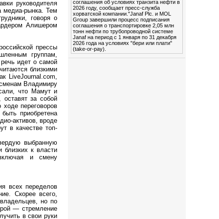
соглашения об условиях транзита нефти в
авки руководителя
2026 году, сообщает пресс-служба
а медиа-рынка. Тем
хорватской компании."Janaf Plc. и MOL
рудники, говоря о
Group завершили процесс подписания
иардером Алишером
соглашения о транспортировке 2,05 млн
тонн нефти по трубопроводной системе
Janaf на период с 1 января по 31 декабря
2026 года на условиях "бери или плати"
российской прессы
(take-or-pay).
шленным группам,
речь идет о самой
считаются близкими
к LiveJournal.com,
несменам Владимиру
сали, что Мамут и
 оставят за собой
о ходе переговоров
 быть приобретена
адио-активов, вроде
ут в качестве топ-
твердую выбранную
 близких к власти
 включая и смену
ия всех переделов
ие. Скорее всего,
владельцев, но по
орой — стремление
лучить в свои руки