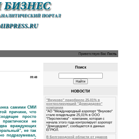
Приветствую Вас
Гость
Поиск
09:48
НОВОСТИ
"Внуково" приобрело 25,01% в
контролирующей "Домодедово"
рынка самими СМИ
компании
"АО "Международный аэропорт "Внуково"
 той причине, что
стало владельцем 25,01% в ООО
сходящее просто
"Перспектива" - компании, которая с
 практически не
начала этого года контролирует аэропорт
 два враждующих
"Домодедово", сообщается в данных
ЕГРЮЛ.
еральный", не так
о подразумевал,
В Белгородской области от ударов