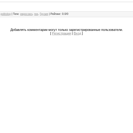
politolog
|
Теги
:
евросоюз
,
геи
,
Грузия
|
Рейтинг
:
0.0
/
0
Добавлять комментарии могут только зарегистрированные пользователи.
[
Регистрация
|
Вход
]