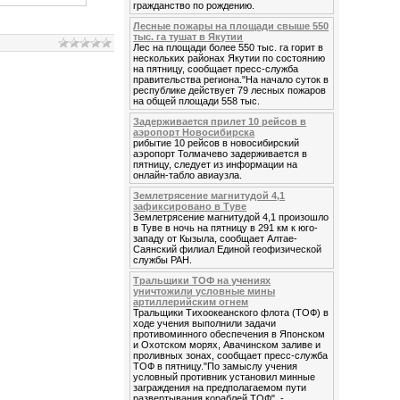
гражданство по рождению.
Лесные пожары на площади свыше 550
тыс. га тушат в Якутии
Лес на площади более 550 тыс. га горит в
нескольких районах Якутии по состоянию
на пятницу, сообщает пресс-служба
правительства региона."На начало суток в
республике действует 79 лесных пожаров
на общей площади 558 тыс.
Задерживается прилет 10 рейсов в
аэропорт Новосибирска
рибытие 10 рейсов в новосибирский
аэропорт Толмачево задерживается в
пятницу, следует из информации на
онлайн-табло авиаузла.
Землетрясение магнитудой 4,1
зафиксировано в Туве
Землетрясение магнитудой 4,1 произошло
в Туве в ночь на пятницу в 291 км к юго-
западу от Кызыла, сообщает Алтае-
Саянский филиал Единой геофизической
службы РАН.
Тральщики ТОФ на учениях
уничтожили условные мины
артиллерийским огнем
Тральщики Тихоокеанского флота (ТОФ) в
ходе учения выполнили задачи
противоминного обеспечения в Японском
и Охотском морях, Авачинском заливе и
проливных зонах, сообщает пресс-служба
ТОФ в пятницу."По замыслу учения
условный противник установил минные
заграждения на предполагаемом пути
развертывания кораблей ТОФ", -