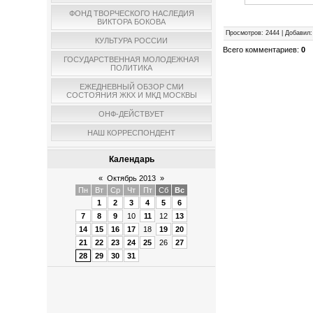
ФОНД ТВОРЧЕСКОГО НАСЛЕДИЯ
ВИКТОРА БОКОВА
Просмотров
:
2444
|
Добавил
:
КУЛЬТУРА РОССИИ
Всего комментариев
:
0
ГОСУДАРСТВЕННАЯ МОЛОДЕЖНАЯ
ПОЛИТИКА
ЕЖЕДНЕВНЫЙ ОБЗОР СМИ
СОСТОЯНИЯ ЖКХ И МКД МОСКВЫ
ОНФ-ДЕЙСТВУЕТ
НАШ КОРРЕСПОНДЕНТ
Календарь
«
Октябрь 2013
»
Пн
Вт
Ср
Чт
Пт
Сб
Вс
1
2
3
4
5
6
7
8
9
10
11
12
13
14
15
16
17
18
19
20
21
22
23
24
25
26
27
28
29
30
31