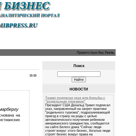
Приветствую Вас
Гость
Поиск
15:33
НОВОСТИ
Трамп подписал указ для борьбы с
"родильным туризмом"
Президент США Дональд Трамп подписал
марбергу
указ, направленный на запрет практики
"родильного туризма", подразумевающей
снована на
приезд в страну на роды с целью
стианских
автоматического получения ребенком
американского гражданства, сообщается
на сайте Белого дома."Сейчас люди
строят вокруг этого бизнес, богатые люди
строят бизнес вокруг права на