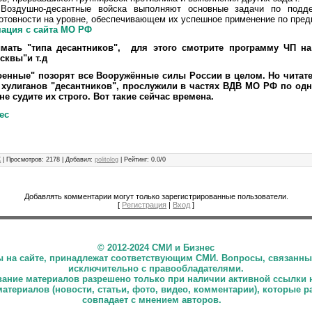
Воздушно-десантные войска выполняют основные задачи по подд
отовности на уровне, обеспечивающем их успешное применение по пред
ация с сайта МО РФ
мать "типа десантников", для этого смотрите программу ЧП н
сквы"и т.д
енные" позорят все Вооружённые силы России в целом. Но читате
хулиганов "десантников", прослужили в частях ВДВ МО РФ по одн
е судите их строго. Вот такие сейчас времена.
ес
Ж
|
Просмотров
:
2178
|
Добавил
:
politolog
|
Рейтинг
:
0.0
/
0
Добавлять комментарии могут только зарегистрированные пользователи.
[
Регистрация
|
Вход
]
©
2012-2024 СМИ и Бизнес
ны на сайте, принадлежат соответствующим СМИ. Вопросы, связанны
исключительно с правообладателями.
ние материалов разрешено только при наличии активной ссылки 
материалов (новости, статьи, фото, видео, комментарии), которые 
совпадает с мнением авторов.