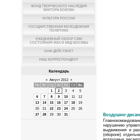
ФОНД ТВОРЧЕСКОГО НАСЛЕДИЯ
ВИКТОРА БОКОВА
КУЛЬТУРА РОССИИ
ГОСУДАРСТВЕННАЯ МОЛОДЕЖНАЯ
ПОЛИТИКА
ЕЖЕДНЕВНЫЙ ОБЗОР СМИ
СОСТОЯНИЯ ЖКХ И МКД МОСКВЫ
ОНФ-ДЕЙСТВУЕТ
НАШ КОРРЕСПОНДЕНТ
Календарь
«
Август 2012
»
Пн
Вт
Ср
Чт
Пт
Сб
Вс
1
2
3
4
5
6
7
8
9
10
11
12
13
14
15
16
17
18
19
20
21
22
23
24
25
26
27
28
29
30
31
Воздушно-десан
Главнокомандовани
нарушению управле
выдвижения и раз
(обороне) отдель
воздушных десанто