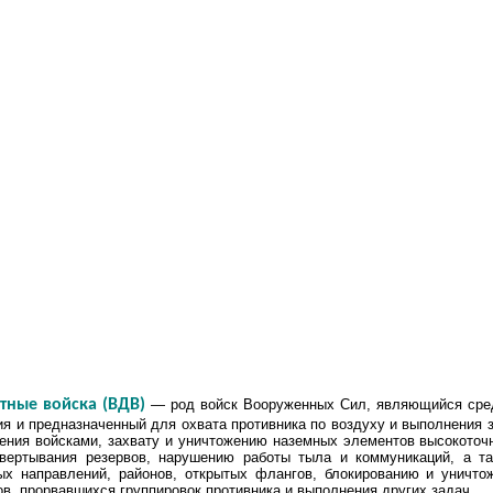
тные войска (ВДВ)
— род войск Вооруженных Сил, являющийся сре
я и предназначенный для охвата противника по воздуху и выполнения з
ния войсками, захвату и уничтожению наземных элементов высокоточн
вертывания резервов, нарушению работы тыла и коммуникаций, а т
ных направлений, районов, открытых флангов, блокированию и уничт
в, прорвавшихся группировок противника и выполнения других задач.