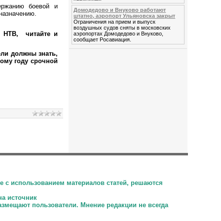
ержанию боевой и
Домодедово и Внуково работают
назначению.
штатно, аэропорт Ульяновска закрыт
Ограничения на прием и выпуск
воздушных судов сняты в московских
а НТВ, читайте и
аэропортах Домодедово и Внуково,
сообщает Росавиация.
ли должны знать,
ому году срочной
е с использованием материалов статей, решаются
на источник
размещают пользователи.
Мнение редакции не всегда