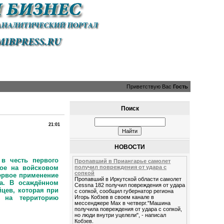
Приветствую Вас
Гость
Поиск
21:01
НОВОСТИ
в честь первого
Пропавший в Приангарье самолет
ное на войсковом
получил повреждения от удара с
сопкой
первое применение
Пропавший в Иркутской области самолет
а. В осаждённом
Cessna 182 получил повреждения от удара
цев, которая при
с сопкой, сообщил губернатор региона
ы на территорию
Игорь Кобзев в своем канале в
мессенджере Мах в четверг."Машина
получила повреждения от удара с сопкой,
но люди внутри уцелели", - написал
Кобзев.