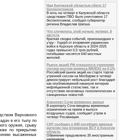
Над Калужской областью сбито 17
беспилотников
В ночь на четверг в Калужской области
средствами ПВО было уничтожено 17
беспилотников, сообщил губернатор
региона Владислав Шапша.
Что случилось этой ночью: четверг, 6
августа
Краткая сводка событий, произошедших к
утру:- Ущерб от вторжения украинских
войск в Курскую область в 2024-2025
годах превысил 0,5 трлн рублей,
погибшими числятся 640 местных
жителей.
Рынок акций РФ открылся в утреннюю
сессию ростом индекса IMOEX2 на 0,1%
Российский рынок акций на старте торгов
утренней сессии на МосБирже в четверг
демонстрирует небольшой рост благодаря
как опубликованной накануне вечером
инфляционной статистике, так и
отсутствию негативных геополитических и
санкционных новостей.
Аэропорт Сочи временно закрыт
В аэропорту Сочи введены временные
ограничения на прием и выпуск
воздушных судов, сообщает утром в
дством Верховного
четверг Росавиация.
адач в его тылу по
СКР сообщил о 640 погибших мирных
ого оружия, срыву
жителях при вторжении ВСУ в Курскую
акже по прикрытию
область
ожению высаженных
Обвинение предъявлено 35 иностранным
наемникам