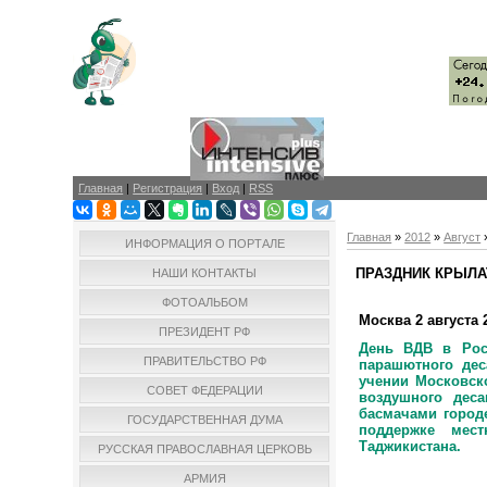
Главная
|
Регистрация
|
Вход
|
RSS
Главная
»
2012
»
Август
ИНФОРМАЦИЯ О ПОРТАЛЕ
ПРАЗДНИК КРЫЛА
НАШИ КОНТАКТЫ
ФОТОАЛЬБОМ
Москва 2 августа 
ПРЕЗИДЕНТ РФ
День ВДВ в Рос
ПРАВИТЕЛЬСТВО РФ
парашютного дес
учении Московско
СОВЕТ ФЕДЕРАЦИИ
воздушного деса
басмачами
городе
ГОСУДАРСТВЕННАЯ ДУМА
поддержке мест
Таджикистана.
РУССКАЯ ПРАВОСЛАВНАЯ ЦЕРКОВЬ
АРМИЯ