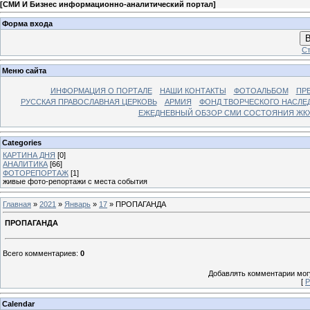
[
СМИ И Бизнес информационно-аналитический портал
]
Форма входа
В
Ст
Меню сайта
ИНФОРМАЦИЯ О ПОРТАЛЕ
НАШИ КОНТАКТЫ
ФОТОАЛЬБОМ
ПР
РУССКАЯ ПРАВОСЛАВНАЯ ЦЕРКОВЬ
АРМИЯ
ФОНД ТВОРЧЕСКОГО НАСЛЕ
ЕЖЕДНЕВНЫЙ ОБЗОР СМИ СОСТОЯНИЯ ЖКХ
Categories
КАРТИНА ДНЯ
[0]
АНАЛИТИКА
[66]
ФОТОРЕПОРТАЖ
[1]
живые фото-репортажи с места события
Главная
»
2021
»
Январь
»
17
» ПРОПАГАНДА
ПРОПАГАНДА
Всего комментариев
:
0
Добавлять комментарии могу
[
Р
Calendar