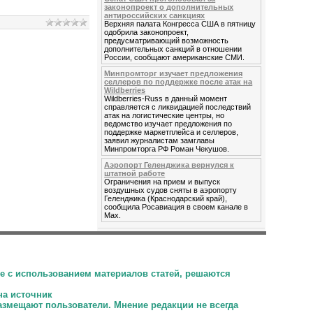
законопроект о дополнительных
антироссийских санкциях
Верхняя палата Конгресса США в пятницу
одобрила законопроект,
предусматривающий возможность
дополнительных санкций в отношении
России, сообщают американские СМИ.
Минпромторг изучает предложения
селлеров по поддержке после атак на
Wildberries
Wildberries-Russ в данный момент
справляется с ликвидацией последствий
атак на логистические центры, но
ведомство изучает предложения по
поддержке маркетплейса и селлеров,
заявил журналистам замглавы
Минпромторга РФ Роман Чекушов.
Аэропорт Геленджика вернулся к
штатной работе
Ограничения на прием и выпуск
воздушных судов сняты в аэропорту
Геленджика (Краснодарский край),
сообщила Росавиация в своем канале в
Мах.
е с использованием материалов статей, решаются
на источник
размещают пользователи.
Мнение редакции не всегда