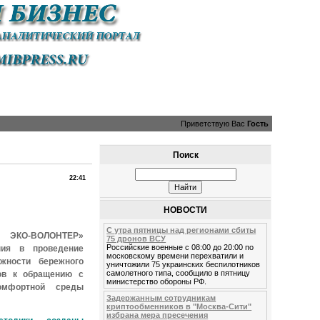
Приветствую Вас
Гость
Поиск
22:41
НОВОСТИ
С утра пятницы над регионами сбиты
 ЭКО-ВОЛОНТЕР»
75 дронов ВСУ
Российские военные с 08:00 до 20:00 по
ния в проведение
московскому времени перехватили и
жности бережного
уничтожили 75 украинских беспилотников
самолетного типа, сообщило в пятницу
ов к обращению с
министерство обороны РФ.
омфортной среды
Задержанным сотрудникам
криптообменников в "Москва-Сити"
избрана мера пресечения