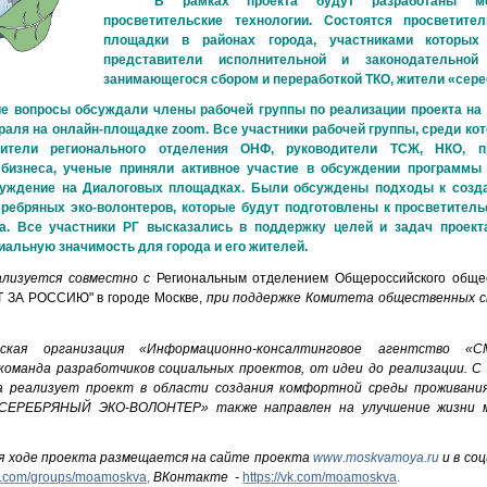
В рамках проекта будут разработаны ме
просветительские технологии. Состоятся просветите
площадки в районах города, участниками которых 
представители исполнительной и законодательной 
занимающегося сбором и переработкой ТКО, жители «сере
ие вопросы обсуждали члены рабочей группы по реализации проекта на 
раля на онлайн-площадке zoom. Все участники рабочей группы, среди ко
авители регионального отделения ОНФ, руководители ТСЖ, НКО, п
изнеса, ученые приняли активное участие в обсуждении программы п
уждение на Диалоговых площадках. Были обсуждены подходы к созд
ребряных эко-волонтеров, которые будут подготовлены к просветитель
а. Все участники РГ высказались в поддержку целей и задач проекта
иальную значимость для города и его жителей.
ализуется совместно с
Региональным отделением Общероссийского обще
ЗА РОССИЮ" в городе Москве,
при поддержке Комитета общественных св
еская организация «Информационно-консалтинговое агентство 
команда разработчиков социальных проектов, от идеи до реализации. С 
а реализует проект в области создания комфортной среды проживания
«СЕРЕБРЯНЫЙ ЭКО-ВОЛОНТЕР» также направлен на улучшение жизни м
 ходе проекта размещается на сайте проекта
www
.
moskvamoya
.
ru
и в соц
ok.com/groups/moamoskva
,
ВКонтакте -
https://vk.com/moamoskva
.