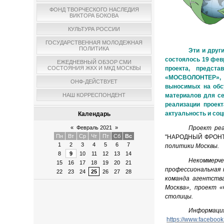
ФОНД ТВОРЧЕСКОГО НАСЛЕДИЯ
ВИКТОРА БОКОВА
КУЛЬТУРА РОССИИ
ГОСУДАРСТВЕННАЯ МОЛОДЕЖНАЯ
ПОЛИТИКА
Эти и друг
состоялось 19 фев
ЕЖЕДНЕВНЫЙ ОБЗОР СМИ
СОСТОЯНИЯ ЖКХ И МКД МОСКВЫ
проекта, предст
«МОСВОЛОНТЕР», б
ОНФ-ДЕЙСТВУЕТ
выносимых на обс
НАШ КОРРЕСПОНДЕНТ
материалов для се
реализации проект
актуальность и соц
Календарь
Проект ре
«
Февраль 2021
»
Пн
Вт
Ср
Чт
Пт
Сб
Вс
"НАРОДНЫЙ ФРОНТ 
1
2
3
4
5
6
7
политики Москвы.
8
9
10
11
12
13
14
Некоммерч
15
16
17
18
19
20
21
профессиональная 
22
23
24
25
26
27
28
команда агентств
Москва», проект 
столицы.
Информация
https://www.facebo