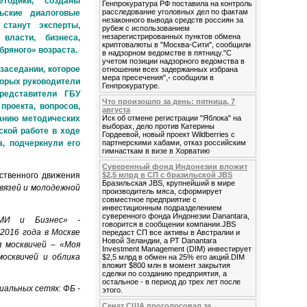
тодики, созданы
Генпрокуратура РФ поставила на контроль
расследование уголовных дел по фактам
льские диалоговые
незаконного вывода средств россиян за
станут эксперты,
рубеж с использованием
незарегистрированных пунктов обмена
власти, бизнеса,
криптовалюты в "Москва-Сити", сообщили
бряного» возраста.
в надзорном ведомстве в пятницу."С
учетом позиции надзорного ведомства в
заседании, которое
отношении всех задержанных избрана
мера пресечения",- сообщили в
торых руководители
Генпрокуратуре.
редставители ГБУ
Что произошло за день: пятница, 7
роекта, вопросов,
августа
Иск об отмене регистрации "Яблока" на
анию методических
выборах, дело против Катерины
ской работе в ходе
Гордеевой, новый проект Wildberries с
партнерскими хабами, отказ российским
, подчеркнули его
гимнасткам в визе в Хорватию
Суверенный фонд Индонезии вложит
ственного движения
$2,5 млрд в СП с бразильской JBS
Бразильская JBS, крупнейший в мире
язей и молодежной
производитель мяса, сформирует
совместное предприятие с
инвестиционным подразделением
суверенного фонда Индонезии Danantara,
«СМИ и Бизнес» -
говорится в сообщении компании.JBS
2016 года в Москве
передаст СП все активы в Австралии и
Новой Зеландии, а PT Danantara
 москвичей – «Моя
Investment Management (DIM) инвестирует
осквичей и облика
$2,5 млрд в обмен на 25% его акций.DIM
вложит $800 млн в момент закрытия
сделки по созданию предприятия, а
остальное - в период до трех лет после
иальных сетях: ФБ -
этого.
Сенат США проголосовал за