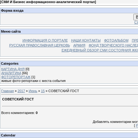
[
СМИ И Бизнес информационно-аналитический портал
]
Форма входа
В
Ст
Меню сайта
ИНФОРМАЦИЯ О ПОРТАЛЕ
НАШИ КОНТАКТЫ
ФОТОАЛЬБОМ
ПР
РУССКАЯ ПРАВОСЛАВНАЯ ЦЕРКОВЬ
АРМИЯ
ФОНД ТВОРЧЕСКОГО НАСЛЕ
ЕЖЕДНЕВНЫЙ ОБЗОР СМИ СОСТОЯНИЯ ЖКХ
Categories
КАРТИНА ДНЯ
[0]
АНАЛИТИКА
[66]
ФОТОРЕПОРТАЖ
[1]
живые фото-репортажи с места события
Главная
»
2017
»
Июнь
»
15
» СОВЕТСКИЙ ГОСТ
СОВЕТСКИЙ ГОСТ
Всего комментариев
:
0
Добавлять комментарии могу
[
Р
Calendar