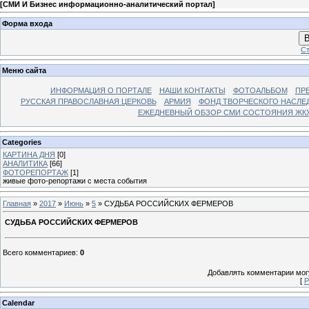
[
СМИ И Бизнес информационно-аналитический портал
]
Форма входа
В
Ст
Меню сайта
ИНФОРМАЦИЯ О ПОРТАЛЕ
НАШИ КОНТАКТЫ
ФОТОАЛЬБОМ
ПР
РУССКАЯ ПРАВОСЛАВНАЯ ЦЕРКОВЬ
АРМИЯ
ФОНД ТВОРЧЕСКОГО НАСЛЕ
ЕЖЕДНЕВНЫЙ ОБЗОР СМИ СОСТОЯНИЯ ЖКХ
Categories
КАРТИНА ДНЯ
[0]
АНАЛИТИКА
[66]
ФОТОРЕПОРТАЖ
[1]
живые фото-репортажи с места события
Главная
»
2017
»
Июнь
»
5
» СУДЬБА РОССИЙСКИХ ФЕРМЕРОВ
СУДЬБА РОССИЙСКИХ ФЕРМЕРОВ
Всего комментариев
:
0
Добавлять комментарии могу
[
Р
Calendar