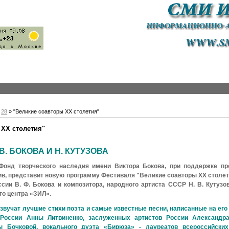
28
» "Великие соавторы XX столетия"
 XX столетия"
. БОКОВА И Н. КУТУЗОВА
Фонд творческого наследия имени Виктора Бокова, при поддержке пр
ив, представит новую программу Фестиваля "Великие соавторы XX столет
ссии В. Ф. Бокова и композитора, народного артиста СССР Н. В. Кутузо
го центра «ЗИЛ».
звучат лучшие стихи поэта и самые известные песни, написанные на его 
 России Анны Литвиненко, заслуженных артистов России Александр
ы Бочковой, вокального дуэта «Бирюза» - лауреатов всероссийски