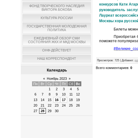
конкурсов Кати Ага
ФОНД ТВОРЧЕСКОГО НАСЛЕДИЯ
руководитель заслу
ВИКТОРА БОКОВА
Лауреат всероссийс
КУЛЬТУРА РОССИИ
Москвы хора русской
ГОСУДАРСТВЕННАЯ МОЛОДЕЖНАЯ
Билеты можно
ПОЛИТИКА
Приобретая б
ЕЖЕДНЕВНЫЙ ОБЗОР СМИ
поможете популяриза
СОСТОЯНИЯ ЖКХ И МКД МОСКВЫ
#Великие_со
ОНФ-ДЕЙСТВУЕТ
НАШ КОРРЕСПОНДЕНТ
Просмотров
:
725
|
Добавил
:
po
Всего комментариев
:
0
Календарь
«
Ноябрь 2023
»
Пн
Вт
Ср
Чт
Пт
Сб
Вс
1
2
3
4
5
6
7
8
9
10
11
12
13
14
15
16
17
18
19
20
21
22
23
24
25
26
27
28
29
30