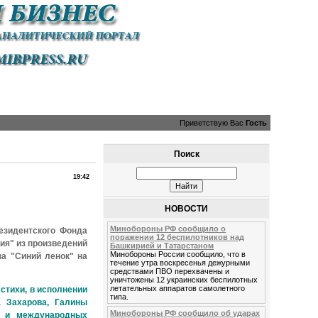
Приветствую Вас
Гость
Поиск
19:42
НОВОСТИ
Минобороны РФ сообщило о
езидентского Фонда
поражении 12 беспилотников над
ия" из произведений
Башкирией и Татарстаном
Минобороны России сообщило, что в
ва "Синий ленок" на
течение утра воскресенья дежурными
средствами ПВО перехвачены и
уничтожены 12 украинских беспилотных
летательных аппаратов самолетного
стихи, в исполнении
типа.
а Захарова, Галины
Минобороны РФ сообщило об ударах
х и международных