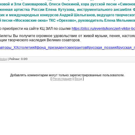
рковой и Эли Самоваровой, Олеси Онохиной, хора русской песни «Симоно
женная артистка России Елена Кутузова, инструментального ансамбля 
ких и международных конкурсов Андрей Шелыганов, ведущего творческог
 песни «Московские окна» ТКС «Орехово», руководитель Елена Мельнико
 приобрести на сайте КЦ ЗИЛ по ссылке
https://zilcc.ru/events/konczert-viktor-bo
илеты Вы получите огромное удовольствие от живой музыки, пения, настоя
ции творческого наследия Великих соавторов.
авторы_XXстолетия
#фонд_президентскихгрантов
#русская_поэзия
#русская_
litolog
|
Рейтинг
:
0.0
/
0
Добавлять комментарии могут только зарегистрированные пользователи.
[
Регистрация
|
Вход
]