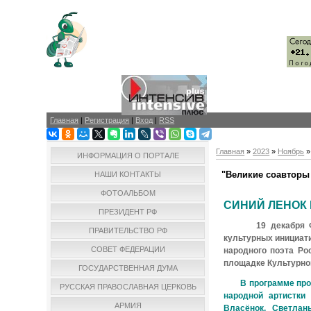
Главная
|
Регистрация
|
Вход
|
RSS
Главная
»
2023
»
Ноябрь
»
ИНФОРМАЦИЯ О ПОРТАЛЕ
"Великие соавторы
НАШИ КОНТАКТЫ
ФОТОАЛЬБОМ
СИНИЙ ЛЕНОК В
ПРЕЗИДЕНТ РФ
19 декабря 
ПРАВИТЕЛЬСТВО РФ
культурных инициат
СОВЕТ ФЕДЕРАЦИИ
народного поэта Ро
площадке Культурно
ГОСУДАРСТВЕННАЯ ДУМА
В программе
про
РУССКАЯ ПРАВОСЛАВНАЯ ЦЕРКОВЬ
народной артистки
АРМИЯ
Власёнок,
Светлан