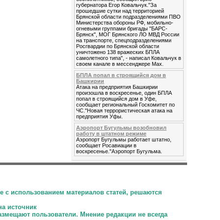
губернатора Егор Ковальчук."За
прошедшие сутки над территорией
Брянской области подразделениями ПВО
Министерства обороны РФ, мобильно-
огневыми группами бригады "БАРС-
Брянск", МОГ Брянского ЛО МВД России
на транспорте, спецподразделениями
Росгвардии по Брянской области
уничтожено 138 вражеских БПЛА
самолетного типа", - написал Ковальчук в
своем канале в мессенджере Max.
БПЛА попал в строящийся дом в
Башкирии
Атака на предприятия Башкирии
произошла в воскресенье, один БПЛА
попал в строящийся дом в Уфе,
сообщает региональный Госкомитет по
ЧС."Новая террористическая атака на
предприятия Уфы.
Аэропорт Бугульмы возобновил
работу в штатном режиме
Аэропорт Бугульмы работает штатно,
сообщает Росавиации в
воскресенье."Аэропорт Бугульма.
е с использованием материалов статей, решаются
на источник
размещают пользователи.
Мнение редакции не всегда