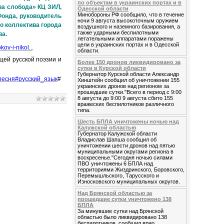
по объектам в украинских портах и в
ва слобода» КЦ ЗИЛ,
Одесской области
Минобороны РФ сообщило, что в течение
Фонда, руководитель
ночи 9 августа высокоточным оружием
о коллектива города
воздушного и наземного базирования, а
также ударными беспилотными
ва.
летательными аппаратами поражены
цели в украинских портах и в Одесской
kov-i-nikol..
.
области.
щей русской поэзии и
Более 150 дронов ликвидировано за
сутки в Курской области
Губернатор Курской области Александр
песня
#русский_язык
#
Хинштейн сообщил об уничтожении 155
украинских дронов над регионом за
прошедшие сутки."Всего в период с 9:00
8 августа до 9:00 9 августа сбито 155
вражеских беспилотников различного
типа.
Шесть БПЛА уничтожены ночью над
Калужской областью
Губернатор Калужской области
Владислав Шапша сообщил об
уничтожении шести дронов над пятью
муниципальными округами региона в
воскресенье."Сегодня ночью силами
ПВО уничтожены 6 БПЛА над
территориями Жиздринского, Боровского,
Перемышльского, Тарусского и
Износковского муниципальных округов.
Над Брянской областью за
прошедшие сутки уничтожено 138
БПЛА
За минувшие сутки над Брянской
областью было ликвидировано 138
беспилотников, сообщил врио