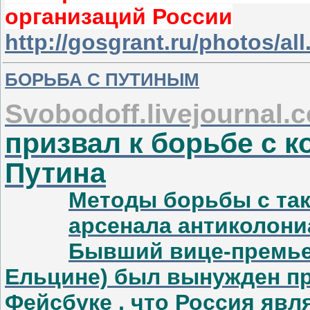
организаций России
http://gosgrant.ru/photos/al
БОРЬБА С ПУТИНЫМ
S
vobodoff.livejournal.
призвал к борьбе с
Путина
Методы борьбы с так
арсенала антиколон
Бывший вице-премье
Ельцине) был вынужден пр
Фейсбуке , что Россия явл