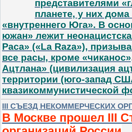
представителями «г
планете, у них дом
«внутреннего Юга». В осн
южан» лежит неонацистска
Раса» («La Raza»), призы
все расы, кроме «чиканос
Ацтлана» (цивилизация ацт
территории (юго-запад СШ
квазикоммунистической ф
III CЪЕЗД НЕКОММЕРЧЕСКИХ О
В Москве прошел III 
организаций России