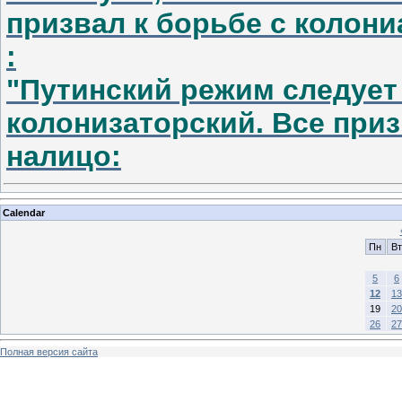
призвал к борьбе с колони
:
"Путинский режим следует
колонизаторский. Все при
налицо:
Calendar
Пн
Вт
5
6
12
13
19
20
26
27
Полная версия сайта