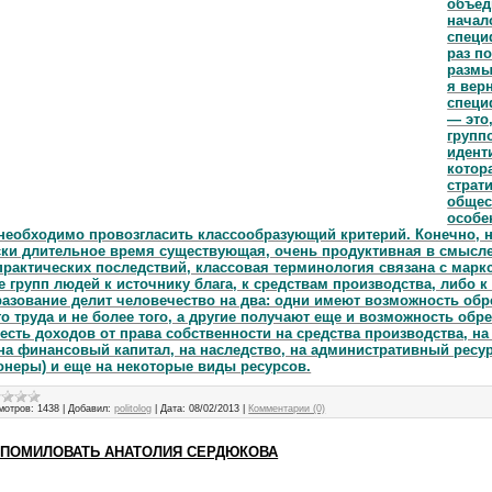
объе
начал
специ
раз п
размы
я вер
специ
— это
групп
идент
котор
страт
общес
особе
 необходимо провозгласить классообразующий критерий. Конечно,
ски длительное время существующая, очень продуктивная в смыс
практических последствий, классовая терминология связана с мар
 групп людей к источнику блага, к средствам производства, либо к 
азование делит человечество на два: одни имеют возможность обре
го труда и не более того, а другие получают еще и возможность обре
 есть доходов от права собственности на средства производства, н
на финансовый капитал, на наследство, на административный ресур
неры) и еще на некоторые виды ресурсов.
мотров:
1438
|
Добавил:
politolog
|
Дата:
08/02/2013
|
Комментарии (0)
 ПОМИЛОВАТЬ АНАТОЛИЯ СЕРДЮКОВА