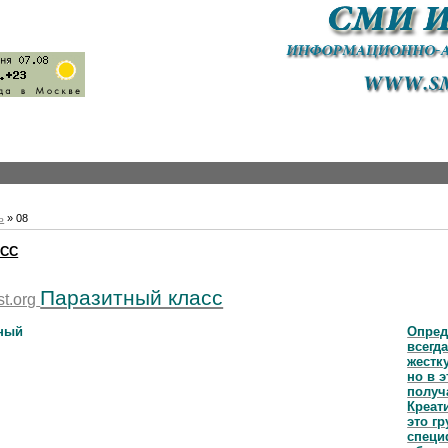
ь
»
08
АСС
Паразитный класс
st.org
Опред
всегда
жестк
но в э
получ
Креат
это г
спец