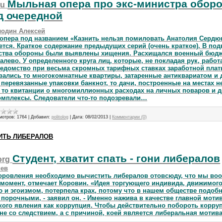
Мыльная опера про экс-министра обор
ru
д очередной
лодин Алексей
опера под названием «Казнить нельзя помиловать Анатолия Сердю
тся. Краткое содержание предыдущих серий (очень краткое). В по
ства обороны были выявлены хищения. Расхищался военный бюдж
алево. У определенного круга лиц, которые, не покладая рук, работ
едомство при весьма скромных тарифных ставках заработной плат
ались то многокомнатные квартиры, затаренные антиквариатом и 
 перевязанные упаковки банкнот, то дачи, построенные на местах н
 то квитанции о многомиллионных расходах на личных поваров и д
омплексы. Следователи что-то подозревали…
мотров:
1764
|
Добавил:
politolog
|
Дата:
08/02/2013
|
Комментарии (0)
ИТЬ ЛИБЕРАЛОВ
Студент, хватит спать - гони либералов
org
иев
оровления необходимо вычистить либералов отовсюду, что мы во
момент, отмечает Коровин. «Идея торгующего индивида, движимог
 и эгоизмом, потерпела крах, потому что в нашем обществе подо
порочными, - заявил он. - Именно нажива в качестве главной моти
кого явления как коррупция. Чтобы действительно побороть корру
не со следствием, а с причиной, коей является либеральная мотив