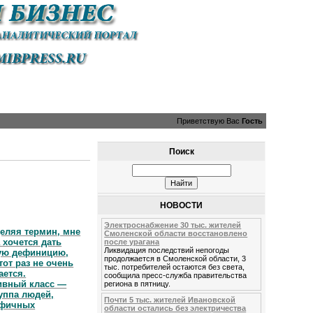
Приветствую Вас
Гость
Поиск
НОВОСТИ
Электроснабжение 30 тыс. жителей
еляя термин, мне
Смоленской области восстановлено
 хочется дать
после урагана
Ликвидация последствий непогоды
ую дефиницию,
продолжается в Смоленской области, 3
тот раз не очень
тыс. потребителей остаются без света,
ается.
сообщила пресс-служба правительства
ивный класс —
региона в пятницу.
руппа людей,
Почти 5 тыс. жителей Ивановской
ифичных
области остались без электричества