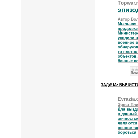
T
opwar.
эпизо
Автор Во
Мыльная 
продолжае
Министер
уходили н
военное в
обнаружив
то плотно
объектов,
банные к
Прос
ЗАДАЧА: ВЫЧИСТ
E
vrazia.
Эрнст Пл
Для вызд
в данный 
алчностью
являются 
основе та
бороться 