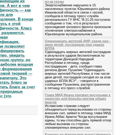
диняющим их
из-за грозы
ом. А вот в чем
Энергоснабжение нарушено в 15
населенных пунктах Юрьевецкого района
фичность — как
Ивановской области в связи с грозой,
оле для
сообщила в пятницу пресс-служба
шления. В конце
регионального ГУ МЧС."В 21:25 поступило
нусь к этой
сообщение о том, что в результате
прохождения грозового фронта произошли
фичности. Класс
отключения электроснабжения в
, разумеется,
Юрьевецком муниципальном районе.
овая
Одиннадцать жителей ДНР, среди них -
ификация,
двое детей, пострадали при ударах
ая позволяет
БПЛА
ифицировать
Одиннадцать мирных жителей пострадали
тво, увидеть
в результате ударов беспилотников по
территории Донецкой Народной
нную группу, но
Республики в пятницу, среди
 наиболее мощная
пострадавших - дети, сообщил глава
ле формирования
региона Денис Пушилин."Одиннадцать
ксовой теорией —
мирных жителей Республики, в том числе
двое детей, пострадали сегодня из-за атак
капиталу. Это
ударных БПЛА ВСУ", - говорится в
тать благо за
сообщении Пушилина, распространенном
тать благо за счет
в пятницу его пресс-службой.
а природные
Глава МИД Ирана призвал мусульман к
с (это
единству для борьбы против общих
врагов
Исламским странам следует
объединиться перед вызовами со стороны
внешних сил, заявил в пятницу глава МИД
Ирана Аббас Аракчи."Когда мусульмане
едины, то мы способны дать прямой отпор
любым вызовам со стороны
злонамеренных внешних сил.
Конкурс на факультете искусственного