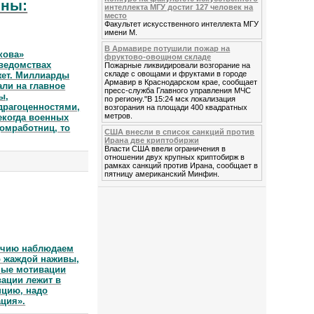
оны:
интеллекта МГУ достиг 127 человек на
место
Факультет искусственного интеллекта МГУ
имени М.
В Армавире потушили пожар на
кова»
фруктово-овощном складе
дведомствах
Пожарные ликвидировали возгорание на
складе с овощами и фруктами в городе
ет. Миллиарды
Армавир в Краснодарском крае, сообщает
али на главное
пресс-служба Главного управления МЧС
ы,
по региону."В 15:24 мск локализация
драгоценностями,
возгорания на площади 400 квадратных
метров.
екогда военных
омработниц, то
США внесли в список санкций против
Ирана две криптобиржи
Власти США ввели ограничения в
отношении двух крупных криптобирж в
рамках санкций против Ирана, сообщает в
пятницу американский Минфин.
очию наблюдаем
о жаждой наживы,
бные мотивации
вации лежит в
пцию, надо
ация».