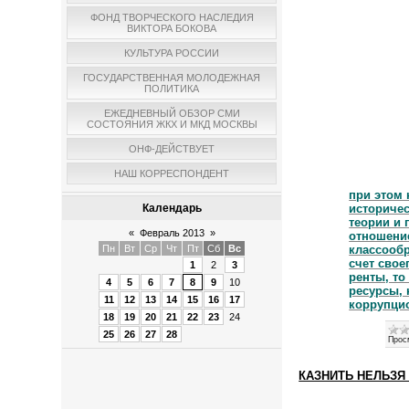
ФОНД ТВОРЧЕСКОГО НАСЛЕДИЯ
ВИКТОРА БОКОВА
КУЛЬТУРА РОССИИ
ГОСУДАРСТВЕННАЯ МОЛОДЕЖНАЯ
ПОЛИТИКА
ЕЖЕДНЕВНЫЙ ОБЗОР СМИ
СОСТОЯНИЯ ЖКХ И МКД МОСКВЫ
ОНФ-ДЕЙСТВУЕТ
НАШ КОРРЕСПОНДЕНТ
при этом
историче
Календарь
теории и 
«
Февраль 2013
»
отношение
классообр
Пн
Вт
Ср
Чт
Пт
Сб
Вс
счет свое
1
2
3
ренты, то
4
5
6
7
8
9
10
ресурсы, 
11
12
13
14
15
16
17
коррупцио
18
19
20
21
22
23
24
25
26
27
28
Прос
КАЗНИТЬ НЕЛЬЗЯ