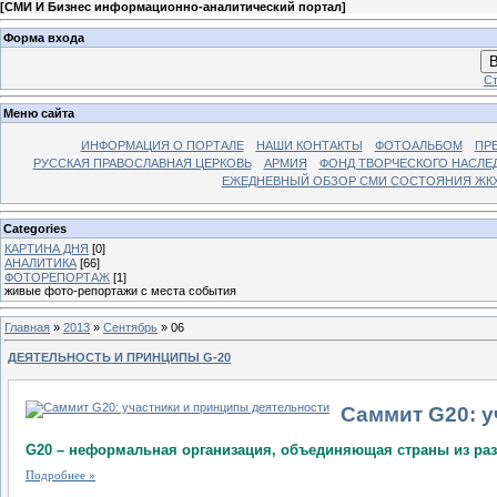
[
СМИ И Бизнес информационно-аналитический портал
]
Форма входа
В
Ст
Меню сайта
ИНФОРМАЦИЯ О ПОРТАЛЕ
НАШИ КОНТАКТЫ
ФОТОАЛЬБОМ
ПР
РУССКАЯ ПРАВОСЛАВНАЯ ЦЕРКОВЬ
АРМИЯ
ФОНД ТВОРЧЕСКОГО НАСЛЕ
ЕЖЕДНЕВНЫЙ ОБЗОР СМИ СОСТОЯНИЯ ЖКХ
Categories
КАРТИНА ДНЯ
[0]
АНАЛИТИКА
[66]
ФОТОРЕПОРТАЖ
[1]
живые фото-репортажи с места события
Главная
»
2013
»
Сентябрь
»
06
ДЕЯТЕЛЬНОСТЬ И ПРИНЦИПЫ G-20
Саммит G20: у
G20 – неформальная организация, объединяющая страны из раз
Подробнее »