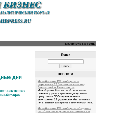
Приветствую Вас
Гость
Поиск
НОВОСТИ
дные дни
Минобороны РФ сообщило о
поражении 12 беспилотников над
Башкирией и Татарстаном
Минобороны России сообщило, что в
оект документа о
течение утра воскресенья дежурными
ельный график
средствами ПВО перехвачены и
уничтожены 12 украинских беспилотных
летательных аппаратов самолетного типа.
Минобороны РФ сообщило об ударах
по объектам в украинских портах и в