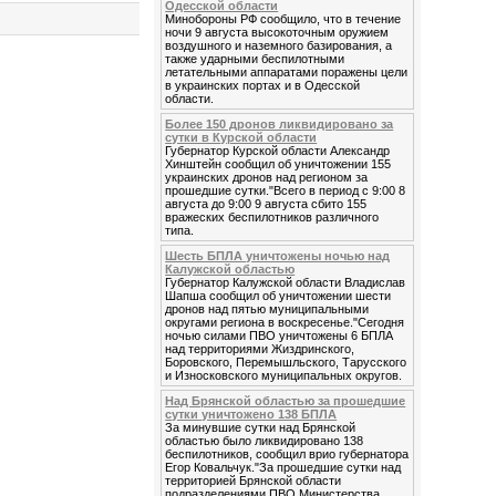
Одесской области
Минобороны РФ сообщило, что в течение
ночи 9 августа высокоточным оружием
воздушного и наземного базирования, а
также ударными беспилотными
летательными аппаратами поражены цели
в украинских портах и в Одесской
области.
Более 150 дронов ликвидировано за
сутки в Курской области
Губернатор Курской области Александр
Хинштейн сообщил об уничтожении 155
украинских дронов над регионом за
прошедшие сутки."Всего в период с 9:00 8
августа до 9:00 9 августа сбито 155
вражеских беспилотников различного
типа.
Шесть БПЛА уничтожены ночью над
Калужской областью
Губернатор Калужской области Владислав
Шапша сообщил об уничтожении шести
дронов над пятью муниципальными
округами региона в воскресенье."Сегодня
ночью силами ПВО уничтожены 6 БПЛА
над территориями Жиздринского,
Боровского, Перемышльского, Тарусского
и Износковского муниципальных округов.
Над Брянской областью за прошедшие
сутки уничтожено 138 БПЛА
За минувшие сутки над Брянской
областью было ликвидировано 138
беспилотников, сообщил врио губернатора
Егор Ковальчук."За прошедшие сутки над
территорией Брянской области
подразделениями ПВО Министерства