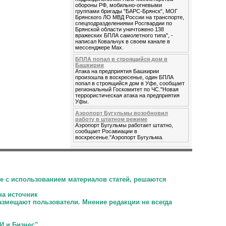
обороны РФ, мобильно-огневыми
группами бригады "БАРС-Брянск", МОГ
Брянского ЛО МВД России на транспорте,
спецподразделениями Росгвардии по
Брянской области уничтожено 138
вражеских БПЛА самолетного типа", -
написал Ковальчук в своем канале в
мессенджере Max.
БПЛА попал в строящийся дом в
Башкирии
Атака на предприятия Башкирии
произошла в воскресенье, один БПЛА
попал в строящийся дом в Уфе, сообщает
региональный Госкомитет по ЧС."Новая
террористическая атака на предприятия
Уфы.
Аэропорт Бугульмы возобновил
работу в штатном режиме
Аэропорт Бугульмы работает штатно,
сообщает Росавиации в
воскресенье."Аэропорт Бугульма.
е с использованием материалов статей, решаются
на источник
размещают пользователи.
Мнение редакции не всегда
И и Бизнес"