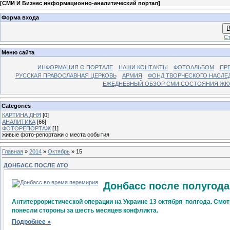
[
СМИ И Бизнес информационно-аналитический портал
]
Форма входа
В
Ст
Меню сайта
ИНФОРМАЦИЯ О ПОРТАЛЕ
НАШИ КОНТАКТЫ
ФОТОАЛЬБОМ
ПР
РУССКАЯ ПРАВОСЛАВНАЯ ЦЕРКОВЬ
АРМИЯ
ФОНД ТВОРЧЕСКОГО НАСЛЕ
ЕЖЕДНЕВНЫЙ ОБЗОР СМИ СОСТОЯНИЯ ЖКХ
Categories
КАРТИНА ДНЯ
[0]
АНАЛИТИКА
[66]
ФОТОРЕПОРТАЖ
[1]
живые фото-репортажи с места события
Главная
»
2014
»
Октябрь
»
15
ДОНБАСС ПОСЛЕ АТО
Донбасс после полугод
Антитеррористической операции на Украине 13 октября полгода. Смот
понесли стороны за шесть месяцев конфликта.
Подробнее »