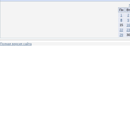
Пн
Вт
1
2
8
9
15
16
22
23
29
30
Полная версия сайта