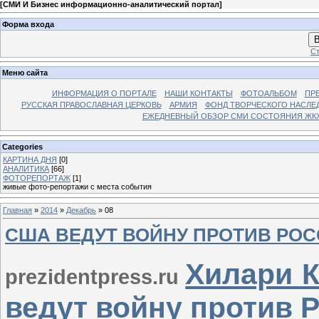
[
СМИ И Бизнес информационно-аналитический портал
]
Форма входа
В
Ст
Меню сайта
ИНФОРМАЦИЯ О ПОРТАЛЕ
НАШИ КОНТАКТЫ
ФОТОАЛЬБОМ
ПР
РУССКАЯ ПРАВОСЛАВНАЯ ЦЕРКОВЬ
АРМИЯ
ФОНД ТВОРЧЕСКОГО НАСЛЕ
ЕЖЕДНЕВНЫЙ ОБЗОР СМИ СОСТОЯНИЯ ЖКХ
Categories
КАРТИНА ДНЯ
[0]
АНАЛИТИКА
[66]
ФОТОРЕПОРТАЖ
[1]
живые фото-репортажи с места события
Главная
»
2014
»
Декабрь
»
08
США ВЕДУТ ВОЙНУ ПРОТИВ РО
Хилари 
prezidentpress.ru
ведут войну против 