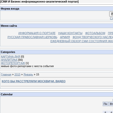
[
СМИ И Бизнес информационно-аналитический портал
]
Форма входа
В
Ст
Меню сайта
ИНФОРМАЦИЯ О ПОРТАЛЕ
НАШИ КОНТАКТЫ
ФОТОАЛЬБОМ
ПР
РУССКАЯ ПРАВОСЛАВНАЯ ЦЕРКОВЬ
АРМИЯ
ФОНД ТВОРЧЕСКОГО НАСЛЕ
ЕЖЕДНЕВНЫЙ ОБЗОР СМИ СОСТОЯНИЯ ЖКХ
Categories
КАРТИНА ДНЯ
[0]
АНАЛИТИКА
[66]
ФОТОРЕПОРТАЖ
[1]
живые фото-репортажи с места события
Главная
»
2015
»
Январь
»
15
КОГО БЫ РАССТРЕЛЯЛИ МОСКВИЧИ. ВИДЕО
Calendar
Пн
Вт
5
6