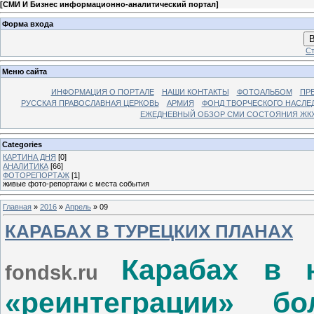
[
СМИ И Бизнес информационно-аналитический портал
]
Форма входа
В
Ст
Меню сайта
ИНФОРМАЦИЯ О ПОРТАЛЕ
НАШИ КОНТАКТЫ
ФОТОАЛЬБОМ
ПР
РУССКАЯ ПРАВОСЛАВНАЯ ЦЕРКОВЬ
АРМИЯ
ФОНД ТВОРЧЕСКОГО НАСЛЕ
ЕЖЕДНЕВНЫЙ ОБЗОР СМИ СОСТОЯНИЯ ЖКХ
Categories
КАРТИНА ДНЯ
[0]
АНАЛИТИКА
[66]
ФОТОРЕПОРТАЖ
[1]
живые фото-репортажи с места события
Главная
»
2016
»
Апрель
»
09
КАРАБАХ В ТУРЕЦКИХ ПЛАНАХ
Карабах в н
fondsk.ru
«реинтеграции» бо