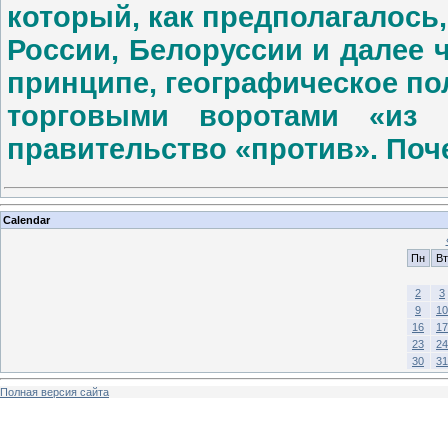
который, как предполагалось,
России, Белоруссии и далее 
принципе, географическое п
торговыми воротами «из 
правительство «против». Поч
Calendar
Пн
Вт
2
3
9
10
16
17
23
24
30
31
Полная версия сайта