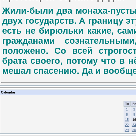
Жили-были два монаха-пусты
двух государств. А границу э
есть не бирюльки какие, сам
гражданами сознательным
положено. Со всей строгос
брата своего, потому что в 
мешал спасению. Да и вообще 
Calendar
Пн
Вт
1
2
8
9
15
16
22
23
29
30