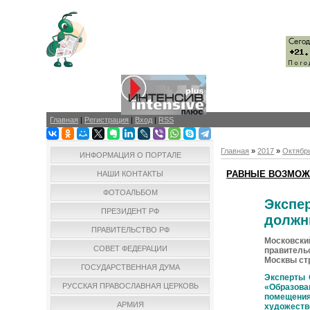
Главная
|
Регистрация
|
Вход
|
RSS
Главная
»
2017
»
Октябр
ИНФОРМАЦИЯ О ПОРТАЛЕ
РАВНЫЕ ВОЗМОЖ
НАШИ КОНТАКТЫ
ФОТОАЛЬБОМ
Экспе
ПРЕЗИДЕНТ РФ
должн
ПРАВИТЕЛЬСТВО РФ
Московск
СОВЕТ ФЕДЕРАЦИИ
правитель
Москвы ст
ГОСУДАРСТВЕННАЯ ДУМА
Эксперты 
РУССКАЯ ПРАВОСЛАВНАЯ ЦЕРКОВЬ
«Образов
помещения
АРМИЯ
художест