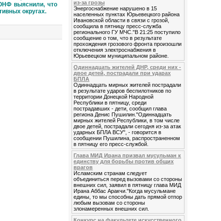
из-за грозы
ОНФ выяснили, что
Энергоснабжение нарушено в 15
тивных округах.
населенных пунктах Юрьевецкого района
Ивановской области в связи с грозой,
сообщила в пятницу пресс-служба
регионального ГУ МЧС."В 21:25 поступило
сообщение о том, что в результате
прохождения грозового фронта произошли
отключения электроснабжения в
Юрьевецком муниципальном районе.
Одиннадцать жителей ДНР, среди них -
двое детей, пострадали при ударах
БПЛА
Одиннадцать мирных жителей пострадали
в результате ударов беспилотников по
территории Донецкой Народной
Республики в пятницу, среди
пострадавших - дети, сообщил глава
региона Денис Пушилин."Одиннадцать
мирных жителей Республики, в том числе
двое детей, пострадали сегодня из-за атак
ударных БПЛА ВСУ", - говорится в
сообщении Пушилина, распространенном
в пятницу его пресс-службой.
Глава МИД Ирана призвал мусульман к
единству для борьбы против общих
врагов
Исламским странам следует
объединиться перед вызовами со стороны
внешних сил, заявил в пятницу глава МИД
Ирана Аббас Аракчи."Когда мусульмане
едины, то мы способны дать прямой отпор
любым вызовам со стороны
злонамеренных внешних сил.
Конкурс на факультете искусственного