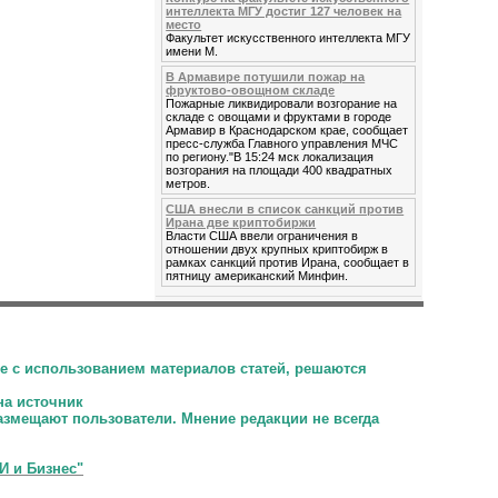
интеллекта МГУ достиг 127 человек на
место
Факультет искусственного интеллекта МГУ
имени М.
В Армавире потушили пожар на
фруктово-овощном складе
Пожарные ликвидировали возгорание на
складе с овощами и фруктами в городе
Армавир в Краснодарском крае, сообщает
пресс-служба Главного управления МЧС
по региону."В 15:24 мск локализация
возгорания на площади 400 квадратных
метров.
США внесли в список санкций против
Ирана две криптобиржи
Власти США ввели ограничения в
отношении двух крупных криптобирж в
рамках санкций против Ирана, сообщает в
пятницу американский Минфин.
е с использованием материалов статей, решаются
на источник
размещают пользователи.
Мнение редакции не всегда
И и Бизнес"
.