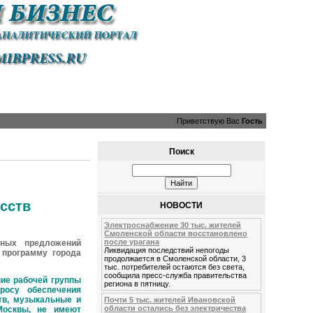
Приветствую Вас
Гость
Поиск
сств
НОВОСТИ
Электроснабжение 30 тыс. жителей
Смоленской области восстановлено
после урагана
нных предложений
Ликвидация последствий непогоды
 программу города
продолжается в Смоленской области, 3
тыс. потребителей остаются без света,
сообщила пресс-служба правительства
ие рабочей группы
региона в пятницу.
росу обеспечения
тв, музыкальные и
Почти 5 тыс. жителей Ивановской
области остались без электричества
Москвы, не имеют