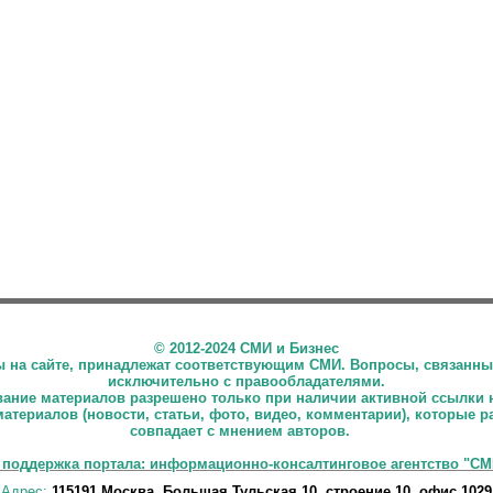
©
2012-2024 СМИ и Бизнес
ны на сайте, принадлежат соответствующим СМИ. Вопросы, связанны
исключительно с правообладателями.
ние материалов разрешено только при наличии активной ссылки 
материалов (новости, статьи, фото, видео, комментарии), которые 
совпадает с мнением авторов.
 поддержка портала: информационно-консалтинговое агентство "СМ
Адрес:
115191 Москва, Большая Тульская 10, строение 10, офис 1029