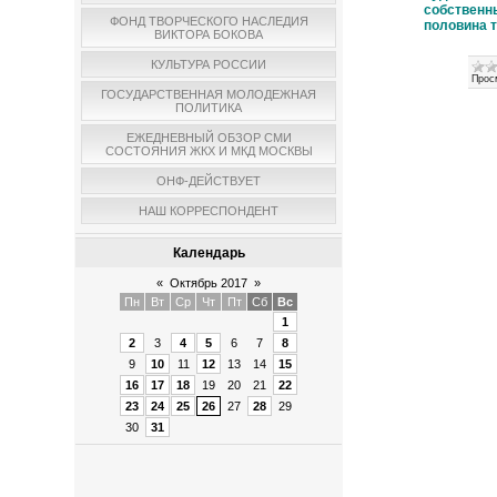
собственн
ФОНД ТВОРЧЕСКОГО НАСЛЕДИЯ
половина 
ВИКТОРА БОКОВА
КУЛЬТУРА РОССИИ
Прос
ГОСУДАРСТВЕННАЯ МОЛОДЕЖНАЯ
ПОЛИТИКА
ЕЖЕДНЕВНЫЙ ОБЗОР СМИ
СОСТОЯНИЯ ЖКХ И МКД МОСКВЫ
ОНФ-ДЕЙСТВУЕТ
НАШ КОРРЕСПОНДЕНТ
Календарь
«
Октябрь 2017
»
Пн
Вт
Ср
Чт
Пт
Сб
Вс
1
2
3
4
5
6
7
8
9
10
11
12
13
14
15
16
17
18
19
20
21
22
23
24
25
26
27
28
29
30
31