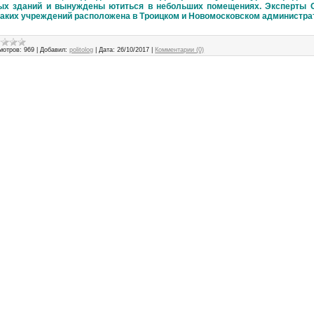
ых зданий и вынуждены ютиться в небольших помещениях. Эксперты 
таких учреждений расположена в Троицком и Новомосковском администра
мотров:
969
|
Добавил:
politolog
|
Дата:
26/10/2017
|
Комментарии (0)