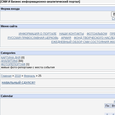
[
СМИ И Бизнес информационно-аналитический портал
]
Форма входа
В
Ст
Меню сайта
ИНФОРМАЦИЯ О ПОРТАЛЕ
НАШИ КОНТАКТЫ
ФОТОАЛЬБОМ
ПР
РУССКАЯ ПРАВОСЛАВНАЯ ЦЕРКОВЬ
АРМИЯ
ФОНД ТВОРЧЕСКОГО НАСЛЕ
ЕЖЕДНЕВНЫЙ ОБЗОР СМИ СОСТОЯНИЯ ЖКХ
Categories
КАРТИНА ДНЯ
[0]
АНАЛИТИКА
[66]
ФОТОРЕПОРТАЖ
[1]
живые фото-репортажи с места события
Главная
»
2018
»
Февраль
»
25
НАВАЛЬНЫЙ СДУЛСЯ?
Calendar
Пн
Вт
5
6