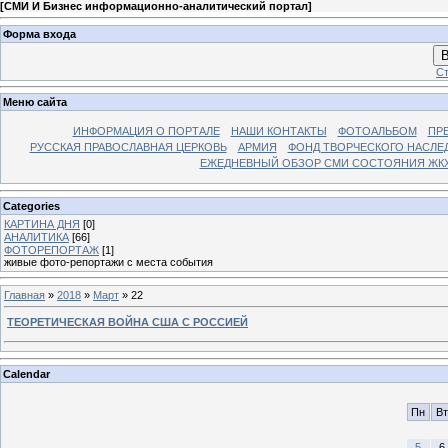
[
СМИ И Бизнес информационно-аналитический портал
]
Форма входа
В
Ст
Меню сайта
ИНФОРМАЦИЯ О ПОРТАЛЕ
НАШИ КОНТАКТЫ
ФОТОАЛЬБОМ
ПР
РУССКАЯ ПРАВОСЛАВНАЯ ЦЕРКОВЬ
АРМИЯ
ФОНД ТВОРЧЕСКОГО НАСЛЕ
ЕЖЕДНЕВНЫЙ ОБЗОР СМИ СОСТОЯНИЯ ЖКХ
Categories
КАРТИНА ДНЯ
[0]
АНАЛИТИКА
[66]
ФОТОРЕПОРТАЖ
[1]
живые фото-репортажи с места события
Главная
»
2018
»
Март
»
22
ТЕОРЕТИЧЕСКАЯ ВОЙНА США С РОССИЕЙ
Calendar
Пн
Вт
5
6