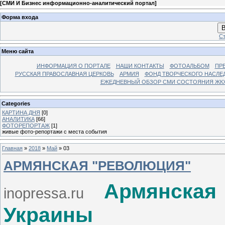
[
СМИ И Бизнес информационно-аналитический портал
]
Форма входа
В
Ст
Меню сайта
ИНФОРМАЦИЯ О ПОРТАЛЕ
НАШИ КОНТАКТЫ
ФОТОАЛЬБОМ
ПР
РУССКАЯ ПРАВОСЛАВНАЯ ЦЕРКОВЬ
АРМИЯ
ФОНД ТВОРЧЕСКОГО НАСЛЕ
ЕЖЕДНЕВНЫЙ ОБЗОР СМИ СОСТОЯНИЯ ЖКХ
Categories
КАРТИНА ДНЯ
[0]
АНАЛИТИКА
[66]
ФОТОРЕПОРТАЖ
[1]
живые фото-репортажи с места события
Главная
»
2018
»
Май
»
03
АРМЯНСКАЯ "РЕВОЛЮЦИЯ"
Армянская
inopressa.ru
Украины