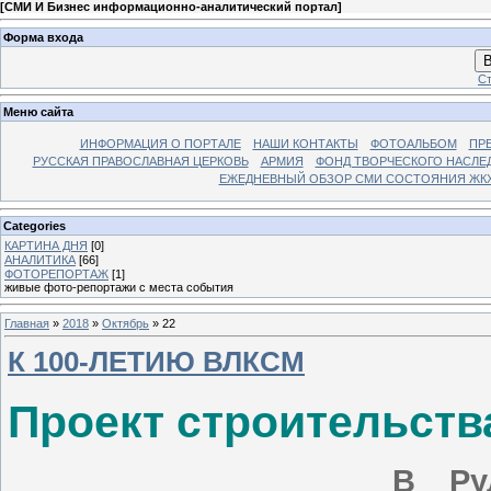
[
СМИ И Бизнес информационно-аналитический портал
]
Форма входа
В
Ст
Меню сайта
ИНФОРМАЦИЯ О ПОРТАЛЕ
НАШИ КОНТАКТЫ
ФОТОАЛЬБОМ
ПР
РУССКАЯ ПРАВОСЛАВНАЯ ЦЕРКОВЬ
АРМИЯ
ФОНД ТВОРЧЕСКОГО НАСЛЕ
ЕЖЕДНЕВНЫЙ ОБЗОР СМИ СОСТОЯНИЯ ЖКХ
Categories
КАРТИНА ДНЯ
[0]
АНАЛИТИКА
[66]
ФОТОРЕПОРТАЖ
[1]
живые фото-репортажи с места события
Главная
»
2018
»
Октябрь
»
22
К 100-ЛЕТИЮ ВЛКСМ
Проект строительств
В Ру