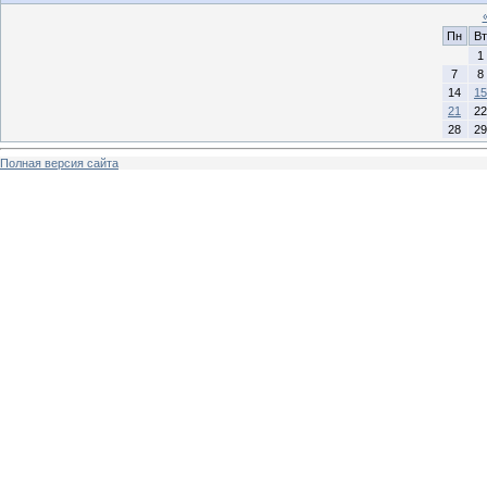
Пн
Вт
1
7
8
14
15
21
22
28
29
Полная версия сайта