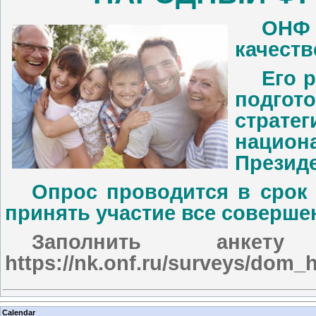
ОНФ 
качеств
Его 
подгото
стра
нацио
Презид
Опрос проводится в срок 
принять участие все соверше
Заполнить анке
https://nk.onf.ru/surveys/dom
Calendar