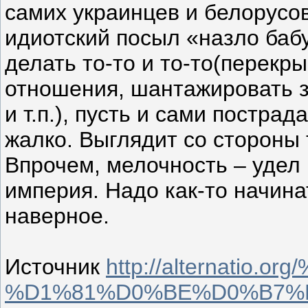
самих украинцев и белорусов
идиотский посыл «назло баб
делать то-то и то-то(перекр
отношения, шантажировать з
и т.п.), пусть и сами постра
жалко. Выглядит со стороны 
Впрочем, мелочность – удел 
империя. Надо как-то начина
наверное.
Источник
http://alternati
%D1%81%D0%BE%D0%B7%