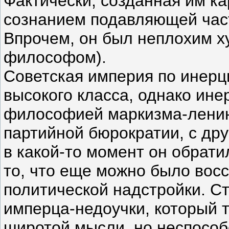
Фактически, созданная им ка
сознанием подавляющей части
Впрочем, он был неплохим х
философом).
Советская империя по инерц
высокого класса, однако ине
философией маркизма-ленини
партийной бюрократии, с дру
в какой-то момент он обрати
то, что еще можно было вос
политической надстройки. Ст
имперца-недоучки, который 
широтой мысли, но неспособ