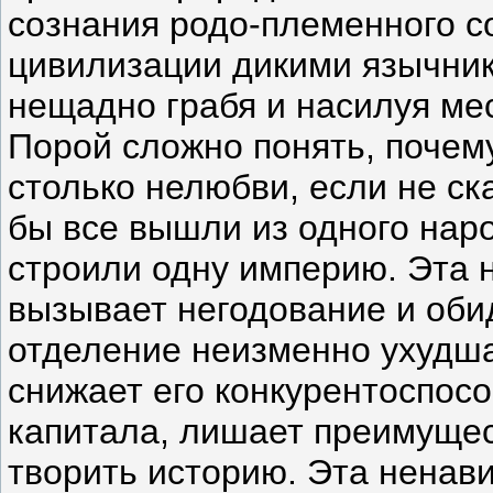
сознания родо-племенного со
цивилизации дикими язычник
нещадно грабя и насилуя ме
Порой сложно понять, почем
столько нелюбви, если не ска
бы все вышли из одного наро
строили одну империю. Эта н
вызывает негодование и обиду
отделение неизменно ухудша
снижает его конкурентоспосо
капитала, лишает преимущес
творить историю. Эта ненави