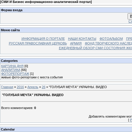
[
СМИ И Бизнес информационно-аналитический портал
]
Форма входа
В
Ст
Меню сайта
ИНФОРМАЦИЯ О ПОРТАЛЕ
НАШИ КОНТАКТЫ
ФОТОАЛЬБОМ
ПР
РУССКАЯ ПРАВОСЛАВНАЯ ЦЕРКОВЬ
АРМИЯ
ФОНД ТВОРЧЕСКОГО НАСЛЕ
ЕЖЕДНЕВНЫЙ ОБЗОР СМИ СОСТОЯНИЯ ЖКХ
Categories
КАРТИНА ДНЯ
[0]
АНАЛИТИКА
[66]
ФОТОРЕПОРТАЖ
[1]
живые фото-репортажи с места события
Главная
»
2016
»
Апрель
»
26
» "ГОЛУБАЯ МЕЧТА" УКРАИНЫ. ВИДЕО
"ГОЛУБАЯ МЕЧТА" УКРАИНЫ. ВИДЕО
Всего комментариев
:
0
Добавлять комментарии могу
[
Р
Calendar