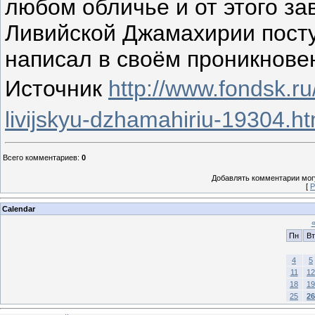
любом обличье и от этого зав
Ливийской Джамахирии поступ
написал в своём проникнове
Источник
http://www.fondsk.r
livijskyu-dzhamahiriu-19304.ht
Всего комментариев
:
0
Добавлять комментарии могу
[
Р
Calendar
Пн
Вт
4
5
11
12
18
19
25
26