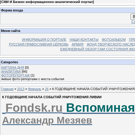
[
СМИ И Бизнес информационно-аналитический портал
]
Форма входа
В
Ст
Меню сайта
ИНФОРМАЦИЯ О ПОРТАЛЕ
НАШИ КОНТАКТЫ
ФОТОАЛЬБОМ
ПР
РУССКАЯ ПРАВОСЛАВНАЯ ЦЕРКОВЬ
АРМИЯ
ФОНД ТВОРЧЕСКОГО НАСЛЕ
ЕЖЕДНЕВНЫЙ ОБЗОР СМИ СОСТОЯНИЯ ЖКХ
Categories
КАРТИНА ДНЯ
[0]
АНАЛИТИКА
[66]
ФОТОРЕПОРТАЖ
[1]
живые фото-репортажи с места события
Главная
»
2013
»
Февраль
»
26
» К ГОДОВЩИНЕ НАЧАЛА СОБЫТИЙ УНИЧТОЖЕНИЯ
К ГОДОВЩИНЕ НАЧАЛА СОБЫТИЙ УНИЧТОЖЕНИЯ ЛИВИИ
Вспоминая
F
ondsk.ru
Александр Мезяев