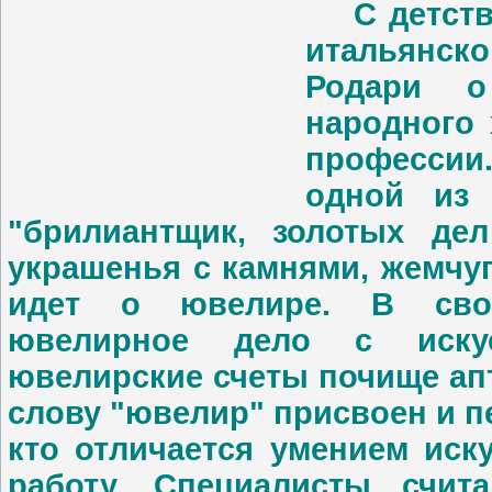
С детства
итальянск
Родари о
народного 
профессии
одной из 
"брилиантщик, золотых де
украшенья с камнями, жемчу
идет о ювелире. В сво
ювелирное дело с искус
ювелирские счеты почище ап
слову "ювелир" присвоен и п
кто отличается умением иск
работу. Специалисты счи