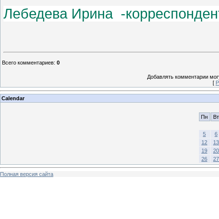
Лебедева
Ирина -
к
орреспонден
Всего комментариев
:
0
Добавлять комментарии могу
[
Р
Calendar
Пн
Вт
5
6
12
13
19
20
26
27
Полная версия сайта