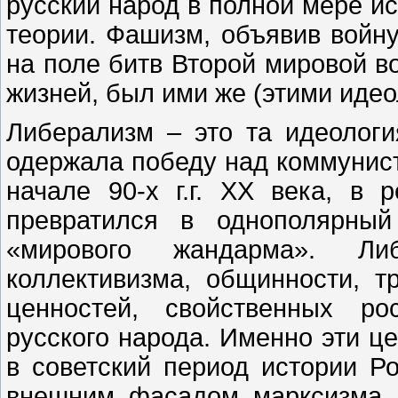
русский народ в полной мере и
теории. Фашизм, объявив войн
на поле битв Второй мировой в
жизней, был ими же (этими идео
Либерализм – это та идеологи
одержала победу над коммунист
начале 90-х г.г. XX века, в 
превратился в однополярны
«мирового жандарма». Ли
коллективизма, общинности, т
ценностей, свойственных ро
русского народа. Именно эти ц
в советский период истории Ро
внешним фасадом марксизма, 