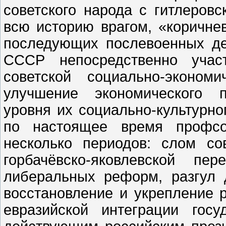
советского народа с гитлеро
всю историю врагом, «коричнев
последующих послевоенных д
СССР непосредственно учас
советской социально-эконом
улучшение экономического 
уровня их социально-культурног
по настоящее время профсо
несколько периодов: слом со
горбачёвско-яковлевской пер
либеральных реформ, разгул 
восстановление и укрепление р
евразийской интеграции гос