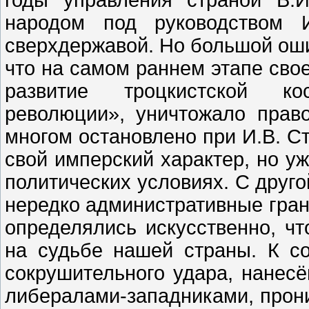
годы управления страной В.
народом под руководством 
сверхдержавой. Но большой оши
что на самом раннем этапе сво
развитие троцкистской ко
революции», уничтожало прав
многом остановлено при И.В. Ст
свой имперский характер, но у
политических условиях. С друг
нередко административные гра
определялись искусственно, чт
на судьбе нашей страны. К с
сокрушительного удара, нанесё
либералами-западниками, прон