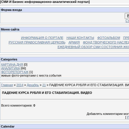
[
СМИ И Бизнес информационно-аналитический портал
]
Форма входа
В
Ст
Меню сайта
ИНФОРМАЦИЯ О ПОРТАЛЕ
НАШИ КОНТАКТЫ
ФОТОАЛЬБОМ
ПР
РУССКАЯ ПРАВОСЛАВНАЯ ЦЕРКОВЬ
АРМИЯ
ФОНД ТВОРЧЕСКОГО НАСЛЕ
ЕЖЕДНЕВНЫЙ ОБЗОР СМИ СОСТОЯНИЯ ЖКХ
Categories
КАРТИНА ДНЯ
[0]
АНАЛИТИКА
[66]
ФОТОРЕПОРТАЖ
[1]
живые фото-репортажи с места события
Главная
»
2014
»
Декабрь
»
21
» ПАДЕНИЕ КУРСА РУБЛЯ И ЕГО СТАБИЛИЗАЦИЯ. В
ПАДЕНИЕ КУРСА РУБЛЯ И ЕГО СТАБИЛИЗАЦИЯ. ВИДЕО
Всего комментариев
:
0
Добавлять комментарии могу
[
Р
Calendar