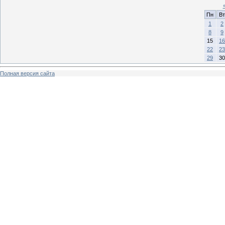
Пн
Вт
1
2
8
9
15
16
22
23
29
30
Полная версия сайта