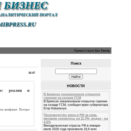
Приветствую Вас
Гость
Поиск
16:47
НОВОСТИ
не: реалии и
В Брянске локализовали открытое
горение на складе ГСМ
В Брянске локализовали открытое горение
на складе ГСМ, сообщил врио губернатора
Егор Ковальчук.
ть конфликт. Потери
Производство вина в РФ за семь
месяцев снизилось на 11,3%, водки - на
4,6%
Винодельческая отрасль РФ в январе-
июле 2026 года произвела 18,6 млн