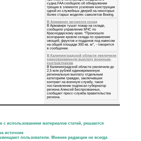
судна.FAA сообщило об обнаружении
трещин в элементе усиления конструкции
одной из служебных дверей на некоторых
более старых моделях самолетов Boeing.
В Армавире загорелся склад
В Армавире тушат пожар на складе,
сообщило управление МЧС по
Краснодарскому краю. "Произошло
возгорание кровли склада по хранению
овощей, фруктов и поддонов под навесом
на общей площади 300 кв. м", - говорится
в сообщении.
В Калининградской области увеличили
единовременную выплату военным-
контрактникам
В Калининградской области увеличили до
2,5 млн рублей единовременную
региональную выплату отдельным
категориям граждан, заключивших
контракт на военную службу, такое
постановление подписал губернатор
региона Алексей Беспрозванных,
сообщает пресс-служба правительства
региона.
е с использованием материалов статей, решаются
на источник
размещают пользователи.
Мнение редакции не всегда