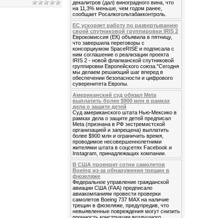
декалитров (дал) виноградного вина, что
на 11,3% меньше, чем годом ранее,
сообщает Росалкогольтабакконтроль.
ЕС ускоряет работу по развертыванию
своей спутниковой группировки IRIS 2
Еврокомиссия (ЕК) объявила в пятницу,
что завершила переговоры с
консорциумом SpaceRISE и подписала с
ним соглашение о реализации проекта
IRIS 2 - новой флагманской спутниковой
группировки Европейского союза."Сегодня
мы делаем решающий шаг вперед в
обеспечении безопасности и цифрового
суверенитета Европы.
Американский суд обязал Meta
выплатить более $900 млн в рамках
дела о защите детей
Суд американского штата Нью-Мексико в
рамках дела о защите детей предписал
Meta (признана в РФ экстремистской
организацией и запрещена) выплатить
более $900 млн и ограничить время,
проводимое несовершеннолетними
жителями штата в соцсетях Facebook и
Instagram, принадлежащих компании.
В США проверят сотни самолетов
Boeing из-за обнаружения трещин в
фюзеляже
Федеральное управление гражданской
авиации США (FAA) предписало
авиакомпаниям провести проверки
самолетов Boeing 737 MAX на наличие
трещин в фюзеляже, предупредив, что
невыявленные повреждения могут снизить
прочность конструкции воздушного