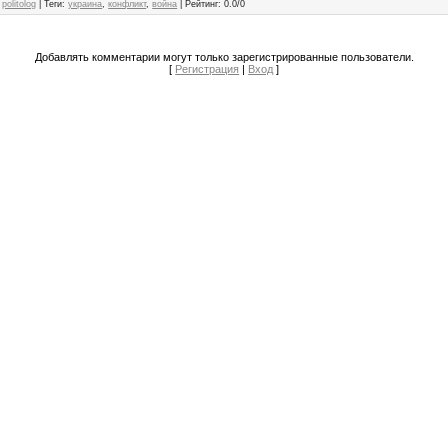
politolog
|
Теги
:
украина
,
конфликт
,
война
|
Рейтинг
:
0.0
/
0
Добавлять комментарии могут только зарегистрированные пользователи.
[
Регистрация
|
Вход
]