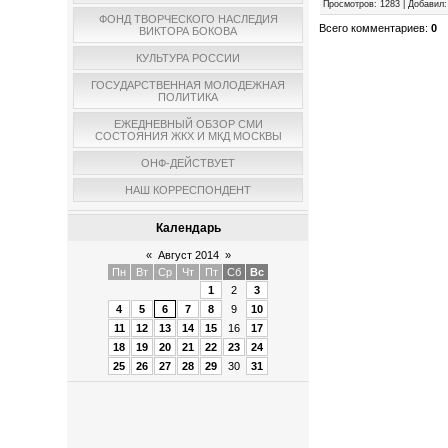
Просмотров
:
1283
|
Добавил
:
ФОНД ТВОРЧЕСКОГО НАСЛЕДИЯ
Всего комментариев
:
0
ВИКТОРА БОКОВА
КУЛЬТУРА РОССИИ
ГОСУДАРСТВЕННАЯ МОЛОДЕЖНАЯ
ПОЛИТИКА
ЕЖЕДНЕВНЫЙ ОБЗОР СМИ
СОСТОЯНИЯ ЖКХ И МКД МОСКВЫ
ОНФ-ДЕЙСТВУЕТ
НАШ КОРРЕСПОНДЕНТ
Календарь
«
Август 2014
»
Пн
Вт
Ср
Чт
Пт
Сб
Вс
1
2
3
4
5
6
7
8
9
10
11
12
13
14
15
16
17
18
19
20
21
22
23
24
25
26
27
28
29
30
31