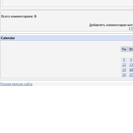
Всего комментариев
:
0
Добавлять комментарии могу
[
Р
Calendar
Пн
Вт
5
6
12
13
19
20
26
27
Полная версия сайта