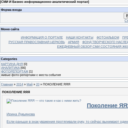
[
СМИ И Бизнес информационно-аналитический портал
]
Форма входа
В
Ст
Меню сайта
ИНФОРМАЦИЯ О ПОРТАЛЕ
НАШИ КОНТАКТЫ
ФОТОАЛЬБОМ
ПР
РУССКАЯ ПРАВОСЛАВНАЯ ЦЕРКОВЬ
АРМИЯ
ФОНД ТВОРЧЕСКОГО НАСЛЕ
ЕЖЕДНЕВНЫЙ ОБЗОР СМИ СОСТОЯНИЯ ЖКХ
Categories
КАРТИНА ДНЯ
[0]
АНАЛИТИКА
[66]
ФОТОРЕПОРТАЖ
[1]
живые фото-репортажи с места события
Главная
»
2014
»
Май
»
20
» ПОКОЛЕНИЕ ЯЯЯ
ПОКОЛЕНИЕ ЯЯЯ
Поколение ЯЯЯ
Ирина Лукьянова
Если раньше в знак уважения протягивали руку, то сейчас вынимают один н