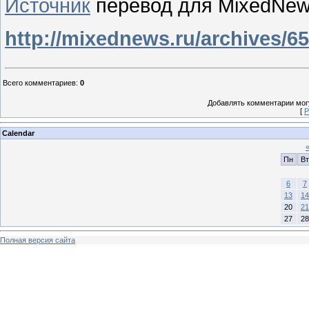
Источник
перевод для MixedNew
http://mixednews.ru/archives/6
Всего комментариев
:
0
Добавлять комментарии могу
[
Р
Calendar
Пн
Вт
6
7
13
14
20
21
27
28
Полная версия сайта