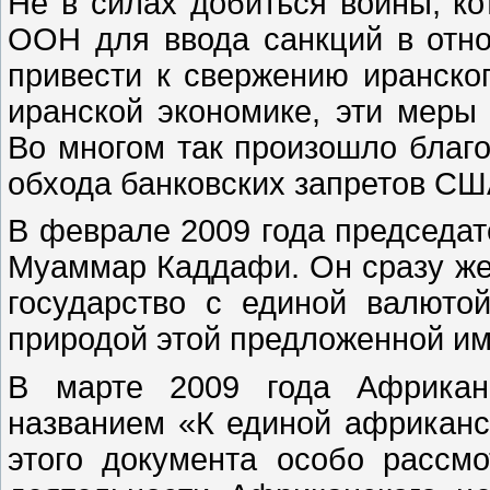
Не в силах добиться войны, к
ООН для ввода санкций в отн
привести к свержению иранско
иранской экономике, эти меры 
Во многом так произошло благ
обхода банковских запретов СШ
В феврале 2009 года председа
Муаммар Каддафи. Он сразу же
государство с единой валюто
природой этой предложенной им
В марте 2009 года Африкан
названием «К единой африканс
этого документа особо рассм