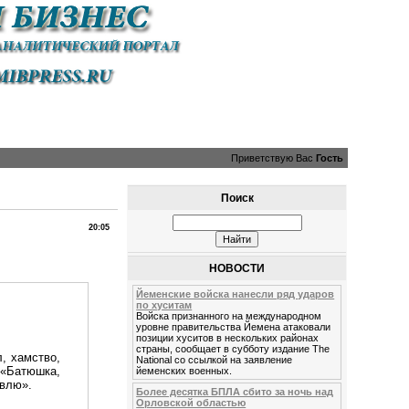
Приветствую Вас
Гость
Поиск
20:05
НОВОСТИ
Йеменские войска нанесли ряд ударов
по хуситам
Войска признанного на международном
уровне правительства Йемена атаковали
позиции хуситов в нескольких районах
страны, сообщает в субботу издание The
, хамство,
National со ссылкой на заявление
: «Батюшка,
йеменских военных.
авлю».
Более десятка БПЛА сбито за ночь над
Орловской областью