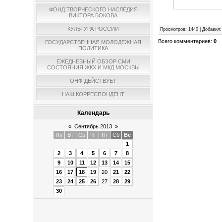
ФОНД ТВОРЧЕСКОГО НАСЛЕДИЯ
ВИКТОРА БОКОВА
КУЛЬТУРА РОССИИ
Просмотров
:
1440
|
Добавил
:
Всего комментариев
:
0
ГОСУДАРСТВЕННАЯ МОЛОДЕЖНАЯ
ПОЛИТИКА
ЕЖЕДНЕВНЫЙ ОБЗОР СМИ
СОСТОЯНИЯ ЖКХ И МКД МОСКВЫ
ОНФ-ДЕЙСТВУЕТ
НАШ КОРРЕСПОНДЕНТ
Календарь
«
Сентябрь 2013
»
Пн
Вт
Ср
Чт
Пт
Сб
Вс
1
2
3
4
5
6
7
8
9
10
11
12
13
14
15
16
17
18
19
20
21
22
23
24
25
26
27
28
29
30