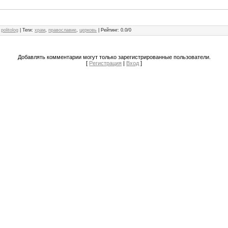
politolog
|
Теги
:
храм
,
православие
,
церковь
|
Рейтинг
:
0.0
/
0
Добавлять комментарии могут только зарегистрированные пользователи.
[
Регистрация
|
Вход
]