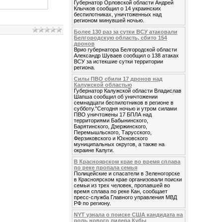
Губернатор Орловской области Андрей
Клычков сообщил о 14 украинских
беспилотниках, уничтоженных над
регионом минувшей ночью.
Более 130 раз за сутки ВСУ атаковали
Белгородскую область, сбито 154
дронов
Врио губернатора Белгородской области
Александр Шуваев сообщил о 138 атаках
ВСУ за истекшие сутки территории
региона.
Силы ПВО сбили 17 дронов над
Калужской областью
Губернатор Калужской области Владислав
Шапша сообщил об уничтожении
семнадцати беспилотников в регионе в
субботу."Сегодня ночью и утром силами
ПВО уничтожены 17 БПЛА над
территориями Бабынинского,
Барятинского, Дзержинского,
Перемышльского, Тарусского,
Ферзиковского и Юхновского
муниципальных округов, а также на
окраине Калуги.
В Красноярском крае во время сплава
по реке пропала семья
Полицейские и спасатели в Зеленогорске
в Красноярском крае организовали поиски
семьи из трех человек, пропавшей во
время сплава по реке Кан, сообщает
пресс-служба Главного управления МВД
РФ по региону.
NYT узнала о поиске США кандидата на
роль нового лидера Кубы