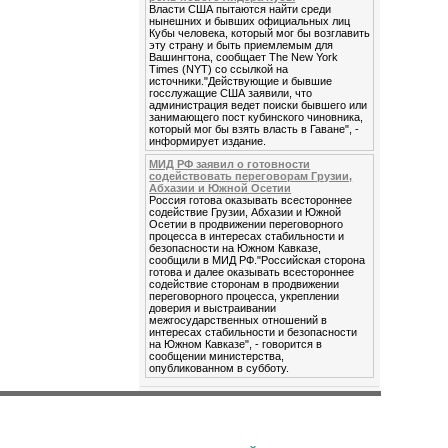
Власти США пытаются найти среди
нынешних и бывших официальных лиц
Кубы человека, который мог бы возглавить
эту страну и быть приемлемым для
Вашингтона, сообщает The New York
Times (NYT) со ссылкой на
источники."Действующие и бывшие
госслужащие США заявили, что
администрация ведет поиски бывшего или
занимающего пост кубинского чиновника,
который мог бы взять власть в Гаване", -
информирует издание.
МИД РФ заявил о готовности
содействовать переговорам Грузии,
Абхазии и Южной Осетии
Россия готова оказывать всестороннее
содействие Грузии, Абхазии и Южной
Осетии в продвижении переговорного
процесса в интересах стабильности и
безопасности на Южном Кавказе,
сообщили в МИД РФ."Российская сторона
готова и далее оказывать всестороннее
содействие сторонам в продвижении
переговорного процесса, укреплении
доверия и выстраивании
межгосударственных отношений в
интересах стабильности и безопасности
на Южном Кавказе", - говорится в
сообщении министерства,
опубликованном в субботу.