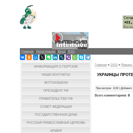
Главная
|
Регистрация
|
Вход
|
RSS
Главная
»
2015
»
Январь
ИНФОРМАЦИЯ О ПОРТАЛЕ
УКРАИНЦЫ ПРОТЕ
НАШИ КОНТАКТЫ
ФОТОАЛЬБОМ
Просмотров
:
1130
|
Добавил
:
ПРЕЗИДЕНТ РФ
Всего комментариев
:
0
ПРАВИТЕЛЬСТВО РФ
СОВЕТ ФЕДЕРАЦИИ
ГОСУДАРСТВЕННАЯ ДУМА
РУССКАЯ ПРАВОСЛАВНАЯ ЦЕРКОВЬ
АРМИЯ