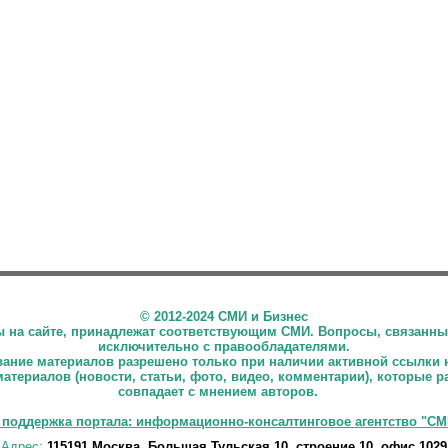
©
2012-2024 СМИ и Бизнес
ны на сайте, принадлежат соответствующим СМИ. Вопросы, связанны
исключительно с правообладателями.
ние материалов разрешено только при наличии активной ссылки 
материалов (новости, статьи, фото, видео, комментарии), которые 
совпадает с мнением авторов.
 поддержка портала: информационно-консалтинговое агентство "СМ
Адрес:
115191 Москва, Большая Тульская 10, строение 10, офис 1029