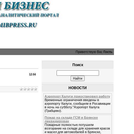
Приветствую Вас
Гость
Поиск
12:04
НОВОСТИ
Аэропорт Калуги приостановил работу
Временные ограничения введены в
аэропорту Калуги, сообщили в Росавиации
в ночь на субботу."Аэропорт Калуга
(Грабцево).
Пожар на складе ГСМ в Брянске
ликвидирован
Пожарные полностью потушили
возгорание на складе для хранения красок
и масел для автомобилей в Брянске,