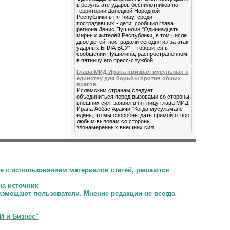
в результате ударов беспилотников по
территории Донецкой Народной
Республики в пятницу, среди
пострадавших - дети, сообщил глава
региона Денис Пушилин."Одиннадцать
мирных жителей Республики, в том числе
двое детей, пострадали сегодня из-за атак
ударных БПЛА ВСУ", - говорится в
сообщении Пушилина, распространенном
в пятницу его пресс-службой.
Глава МИД Ирана призвал мусульман к
единству для борьбы против общих
врагов
Исламским странам следует
объединиться перед вызовами со стороны
внешних сил, заявил в пятницу глава МИД
Ирана Аббас Аракчи."Когда мусульмане
едины, то мы способны дать прямой отпор
любым вызовам со стороны
злонамеренных внешних сил.
е с использованием материалов статей, решаются
на источник
размещают пользователи.
Мнение редакции не всегда
И и Бизнес"
.