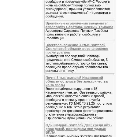
сообщили в пресс-службе МЧС России в
ночь на субботу."Пожар полностью
ликвидирован, причина устанавливается
дознавателями ведомства", - говорится в
сообщении.
Временные ограничения введены в
аэропортах Саратова, Пензы и Тамбова
Аэропорты Саратова, Пензы и Тамбова
приостановили работу, сообщили в
Росавиации.
Электроснабжение 30 тыс. жителей
Смоленской области восстановлено
после урагана
Ликвидация последствий непогоды
продолжается в Смоленской области, 3
тыс. потребителей остаются без света,
сообщила пресс-служба правительства
региона в пятницу.
Почти 5 тыс. жителей Ивановской
области остались без электричества
из-за грозы
Энергоснабжение нарушено в 15
населенных пунктах Юрьевецкого района
Ивановской области в связи с грозой,
сообщила в пятницу пресс-служба
регионального ГУ МЧС."В 21:25 поступило
сообщение о том, что в результате
прохождения грозового фронта произошли
отключения электроснабжения в
Юрьевецком муниципальном районе.
Одиннадцать жителей ДНР, среди них -
двое детей, пострадали при ударах
БПЛА
Одиннадцать мирных жителей пострадали