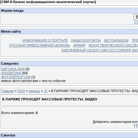
[
СМИ И Бизнес информационно-аналитический портал
]
Форма входа
В
Ст
Меню сайта
ИНФОРМАЦИЯ О ПОРТАЛЕ
НАШИ КОНТАКТЫ
ФОТОАЛЬБОМ
ПР
РУССКАЯ ПРАВОСЛАВНАЯ ЦЕРКОВЬ
АРМИЯ
ФОНД ТВОРЧЕСКОГО НАСЛЕ
ЕЖЕДНЕВНЫЙ ОБЗОР СМИ СОСТОЯНИЯ ЖКХ
Categories
КАРТИНА ДНЯ
[0]
АНАЛИТИКА
[66]
ФОТОРЕПОРТАЖ
[1]
живые фото-репортажи с места события
Главная
»
2016
»
Апрель
»
15
» В ПАРИЖЕ ПРОХОДЯТ МАССОВЫЕ ПРОТЕСТЫ. ВИ
В ПАРИЖЕ ПРОХОДЯТ МАССОВЫЕ ПРОТЕСТЫ. ВИДЕО
Всего комментариев
:
0
Добавлять комментарии могу
[
Р
Calendar