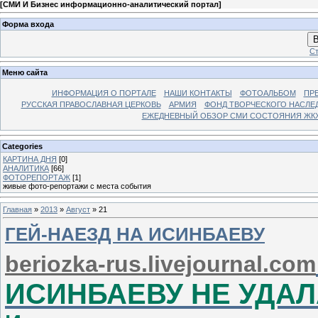
[
СМИ И Бизнес информационно-аналитический портал
]
Форма входа
В
Ст
Меню сайта
ИНФОРМАЦИЯ О ПОРТАЛЕ
НАШИ КОНТАКТЫ
ФОТОАЛЬБОМ
ПР
РУССКАЯ ПРАВОСЛАВНАЯ ЦЕРКОВЬ
АРМИЯ
ФОНД ТВОРЧЕСКОГО НАСЛЕ
ЕЖЕДНЕВНЫЙ ОБЗОР СМИ СОСТОЯНИЯ ЖКХ
Categories
КАРТИНА ДНЯ
[0]
АНАЛИТИКА
[66]
ФОТОРЕПОРТАЖ
[1]
живые фото-репортажи с места события
Главная
»
2013
»
Август
»
21
ГЕЙ-НАЕЗД НА ИСИНБАЕВУ
beriozka-rus.livejournal.com
ИСИНБАЕВУ НЕ УДА