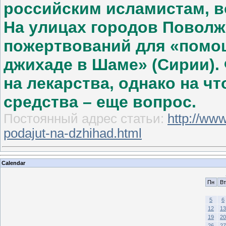
российским исламистам, 
На улицах городов Повол
пожертвований для «помо
джихаде в Шаме» (Сирии).
на лекарства, однако на ч
средства – еще вопрос.
Постоянный адрес статьи:
http://www
podajut-na-dzhihad.html
Calendar
Пн
Вт
5
6
12
13
19
20
26
27