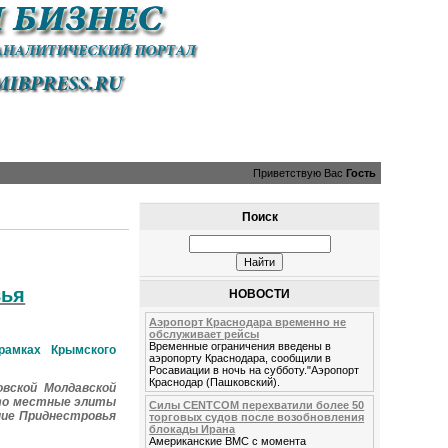
Приветствую Вас
Гость
Поиск
вья
НОВОСТИ
Аэропорт Краснодара временно не
обслуживает рейсы
Временные ограничения введены в
амках Крымского
аэропорту Краснодара, сообщили в
Росавиации в ночь на субботу."Аэропорт
Краснодар (Пашковский).
овской Молдавской
что местные элиты
Силы CENTCOM перехватили более 50
ние Приднестровья
торговых судов после возобновления
блокады Ирана
Американские ВМС с момента