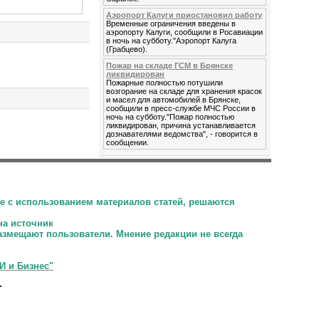
Аэропорт Калуги приостановил работу
Временные ограничения введены в
аэропорту Калуги, сообщили в Росавиации
в ночь на субботу."Аэропорт Калуга
(Грабцево).
Пожар на складе ГСМ в Брянске
ликвидирован
Пожарные полностью потушили
возгорание на складе для хранения красок
и масел для автомобилей в Брянске,
сообщили в пресс-службе МЧС России в
ночь на субботу."Пожар полностью
ликвидирован, причина устанавливается
дознавателями ведомства", - говорится в
сообщении.
е с использованием материалов статей, решаются
на источник
размещают пользователи.
Мнение редакции не всегда
И и Бизнес"
.