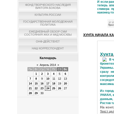
И если ра
ФОНД ТВОРЧЕСКОГО НАСЛЕДИЯ
теперь вп
ВИКТОРА БОКОВА
спикера п
наконец-то
КУЛЬТУРА РОССИИ
ГОСУДАРСТВЕННАЯ МОЛОДЕЖНАЯ
ПОЛИТИКА
Прос
ЕЖЕДНЕВНЫЙ ОБЗОР СМИ
ХУНТА НАЧАЛА К
СОСТОЯНИЯ ЖКХ И МКД МОСКВЫ
ОНФ-ДЕЙСТВУЕТ
НАШ КОРРЕСПОНДЕНТ
Хунта
Календарь
В 
бронете
«
Апрель 2014
»
Украины
Пн
Вт
Ср
Чт
Пт
Сб
Вс
сразу н
1
2
3
4
5
6
контроли
7
8
9
10
11
12
13
сосредо
14
15
16
17
18
19
20
максимал
21
22
23
24
25
26
27
Из город
28
29
30
УНИАН, в
данным,
Ростов т
На кон
Текст це