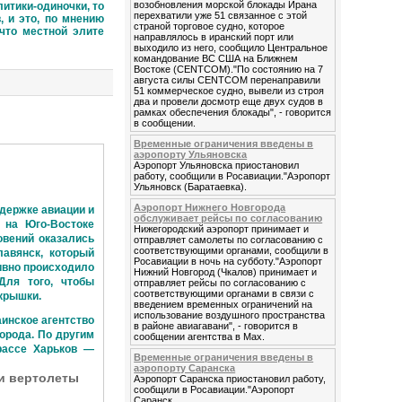
возобновления морской блокады Ирана
итики-одиночки, то
перехватили уже 51 связанное с этой
, и это, по мнению
страной торговое судно, которое
что местной элите
направлялось в иранский порт или
выходило из него, сообщило Центральное
командование ВС США на Ближнем
Востоке (CENTCOM)."По состоянию на 7
августа силы CENTCOM перенаправили
51 коммерческое судно, вывели из строя
два и провели досмотр еще двух судов в
рамках обеспечения блокады", - говорится
в сообщении.
Временные ограничения введены в
аэропорту Ульяновска
Аэропорт Ульяновска приостановил
работу, сообщили в Росавиации."Аэропорт
Ульяновск (Баратаевка).
Аэропорт Нижнего Новгорода
ддержке авиации и
обслуживает рейсы по согласованию
 на Юго-Востоке
Нижегородский аэропорт принимает и
овений оказались
отправляет самолеты по согласованию с
соответствующими органами, сообщили в
авянск, который
Росавиации в ночь на субботу."Аэропорт
ивно происходило
Нижний Новгород (Чкалов) принимает и
Для того, чтобы
отправляет рейсы по согласованию с
соответствующими органами в связи с
крышки.
введением временных ограничений на
использование воздушного пространства
инское агентство
в районе авиагавани", - говорится в
орода. По другим
сообщении агентства в Max.
трассе Харьков —
Временные ограничения введены в
аэропорту Саранска
и вертолеты
Аэропорт Саранска приостановил работу,
сообщили в Росавиации."Аэропорт
Саранск.