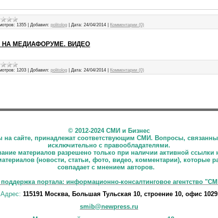
мотров:
1355
|
Добавил:
politolog
|
Дата:
24/04/2014
|
Комментарии (0)
 НА МЕДИАФОРУМЕ. ВИДЕО
мотров:
1203
|
Добавил:
politolog
|
Дата:
24/04/2014
|
Комментарии (0)
©
2012-2024 СМИ и Бизнес
ны на сайте, принадлежат соответствующим СМИ. Вопросы, связанны
исключительно с правообладателями.
ние материалов разрешено только при наличии активной ссылки 
материалов (новости, статьи, фото, видео, комментарии), которые 
совпадает с мнением авторов.
 поддержка портала: информационно-консалтинговое агентство "СМ
Адрес:
115191 Москва, Большая Тульская 10, строение 10, офис 1029
smib@newpress.ru