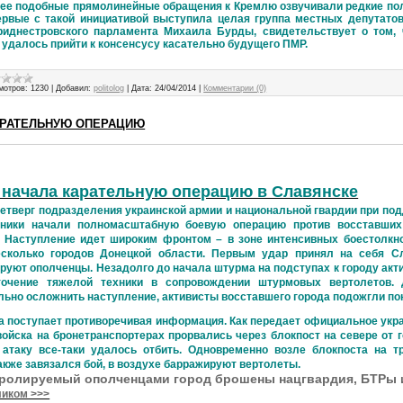
нее подобные прямолинейные обращения к Кремлю озвучивали редкие пол
ервые с такой инициативой выступила целая группа местных депутатов
риднестровского парламента Михаила Бурды, свидетельствует о том, 
 удалось прийти к консенсусу касательно будущего ПМР.
мотров:
1230
|
Добавил:
politolog
|
Дата:
24/04/2014
|
Комментарии (0)
АРАТЕЛЬНУЮ ОПЕРАЦИЮ
 начала карательную операцию в Славянске
четверг подразделения украинской армии и национальной гвардии при по
хники начали полномасштабную боевую операцию против восставших
. Наступление идет широким фронтом – в зоне интенсивных боестолкн
есколько городов Донецкой области. Первым удар принял на себя Сл
руют ополченцы. Незадолго до начала штурма на подступах к городу акт
точение тяжелой техники в сопровождении штурмовых вертолетов. 
ьно осложнить наступление, активисты восставшего города подожгли по
а поступает противоречивая информация. Как передает официальное укра
ойска на бронетранспортерах прорвались через блокпост на севере от г
 атаку все-таки удалось отбить. Одновременно возле блокпоста на 
акже завязался бой, в воздухе барражируют вертолеты.
тролируемый ополченцами город брошены нацгвардия, БТРы 
ликом >>>