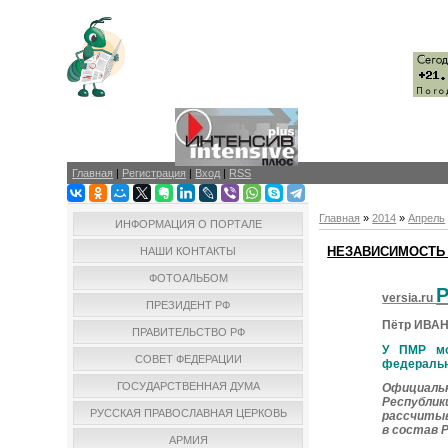
Главная
|
Регистрация
|
Вход
|
RSS
Главная
»
2014
»
Апрель
ИНФОРМАЦИЯ О ПОРТАЛЕ
НЕЗАВИСИМОСТЬ
НАШИ КОНТАКТЫ
ФОТОАЛЬБОМ
Р
versia.ru
ПРЕЗИДЕНТ РФ
Пётр ИВА
ПРАВИТЕЛЬСТВО РФ
У ПМР мо
СОВЕТ ФЕДЕРАЦИИ
федеральн
ГОСУДАРСТВЕННАЯ ДУМА
Официальн
Республик
РУССКАЯ ПРАВОСЛАВНАЯ ЦЕРКОВЬ
рассчитыв
в состав 
АРМИЯ